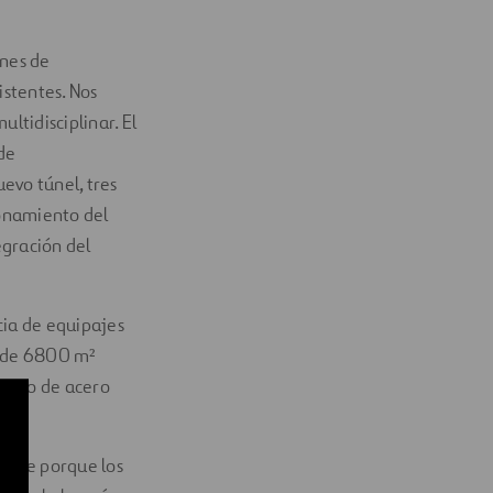
ones de
istentes. Nos
ltidisciplinar. El
de
uevo túnel, tres
ionamiento del
egración del
cia de equipajes
o de 6800 m²
 marco de acero
mente porque los