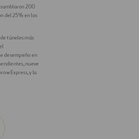
 ensamblaron 200
ón del 25% en los
 de túneles más
el
nte desempeño en
ependientes, nueve
hrow Express, y la