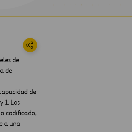
eles de
ma de
e
 capacidad de
y 1. Los
o codificado,
e a una