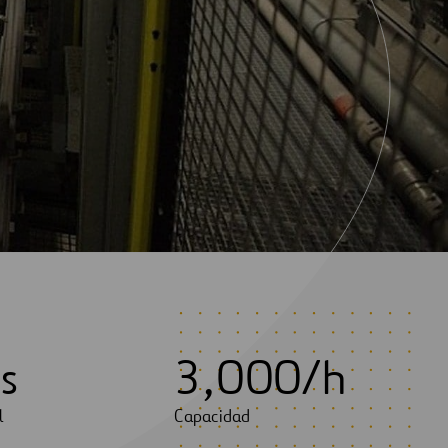
s
3
,
0
0
0
/h
l
Capacidad