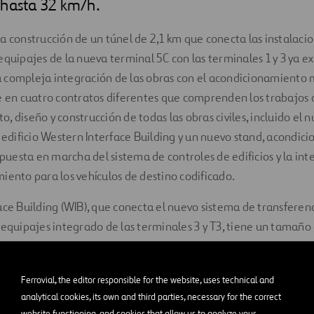
 hasta 32 km/h.
a construcción de un túnel de 2,1 km que conecta las instalaci
equipajes de la nueva terminal 5C con las terminales 1 y 3 ya ex
compleja integración de las obras con el acondicionamiento mu
e en cuatro contratos diferentes que comprenden los trabajos 
 diseño y construcción de todas las obras civiles, incluido el n
l edificio Western Interface Building y un nuevo stand, acondic
 puesta en marcha del sistema de controles de edificios y la int
iento para los vehículos de destino codificado.
ace Building (WIB), que conecta el nuevo sistema de transferen
 equipajes integrado de las terminales 3 y T3, tiene un tamañ
res plantas. La construcción incluyó cimentación sobre pilotes,
stimiento, techado, SyE y acondicionamiento.
Ferrovial, the editor responsible for the website, uses technical and
 preocupación fue garantizar la salud y la seguridad, especial
analytical cookies, its own and third parties, necessary for the correct
website functioning, and cookies that allow us to analyze your