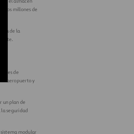
como el almacén
ar dos millones de
s).
nima de la
iente.
ciones de
del aeropuerto y
r un plan de
 la seguridad
n sistema modular