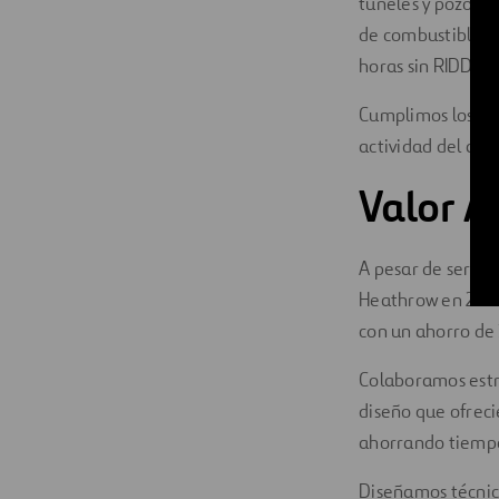
túneles y pozos 
de combustible de
horas sin RIDDOR 
Cumplimos los pla
actividad del aer
Valor A
A pesar de ser co
Heathrow en 2009,
con un ahorro de 
Colaboramos estr
diseño que ofrec
ahorrando tiempo
Diseñamos técnic