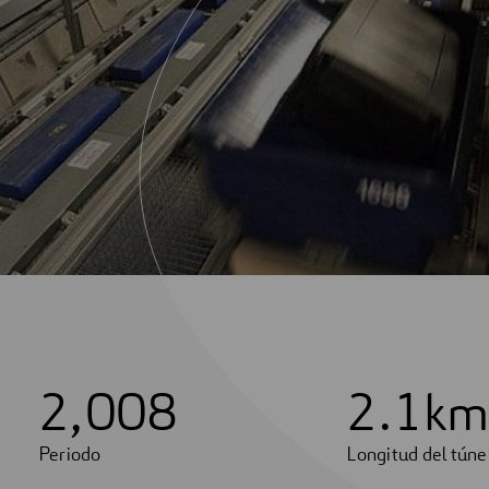
2
,
0
0
8
2
.
1
km
Periodo
Longitud del túne