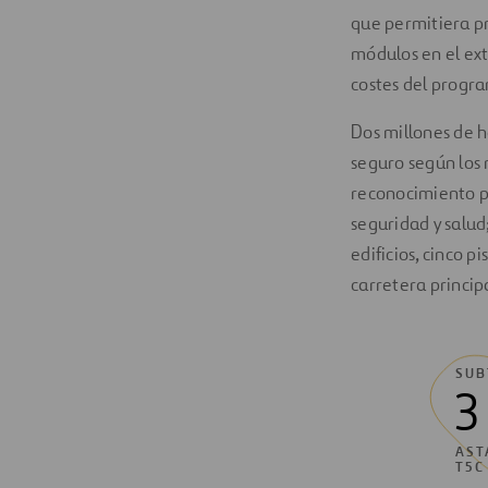
que permitiera pr
módulos en el ext
costes del progra
Dos millones de 
seguro según los 
reconocimiento p
seguridad y salud
edificios, cinco pi
carretera princip
SUB
3
ASTA
T5C