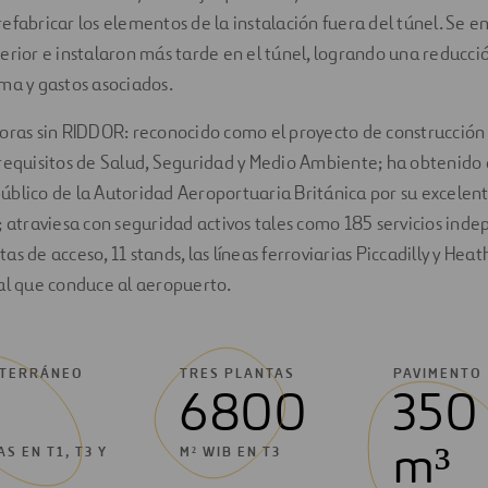
efabricar los elementos de la instalación fuera del túnel. Se
erior e instalaron más tarde en el túnel, logrando una reducci
ma y gastos asociados.
horas sin RIDDOR: reconocido como el proyecto de construcción
requisitos de Salud, Seguridad y Medio Ambiente; ha obtenido 
úblico de la Autoridad Aeroportuaria Británica por su excele
; atraviesa con seguridad activos tales como 185 servicios ind
stas de acceso, 11 stands, las líneas ferroviarias Piccadilly y Heat
al que conduce al aeropuerto.
TERRÁNEO
TRES PLANTAS
PAVIMENTO
6800
350
m³
S EN T1, T3 Y
M² WIB EN T3