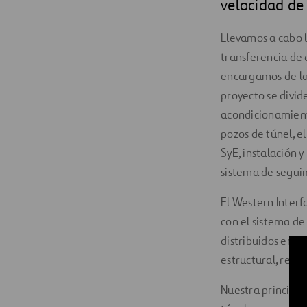
velocidad de
Llevamos a cabo l
transferencia de 
encargamos de la 
proyecto se divid
acondicionamiento,
pozos de túnel, e
SyE, instalación y
sistema de seguim
El Western Interf
con el sistema de
distribuidos en t
estructural, reve
Nuestra principal