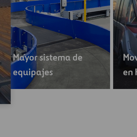
Mayor sistema de
Mov
equipajes
en