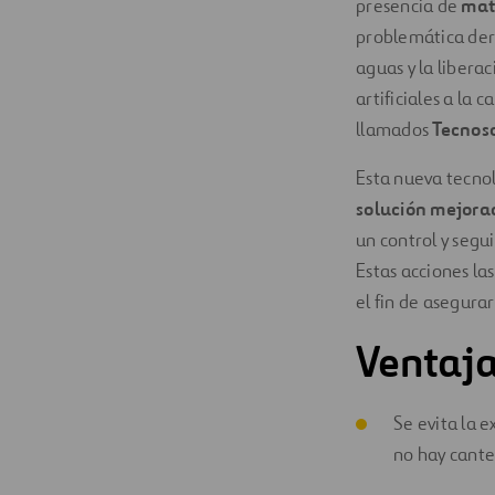
presencia de
mate
problemática deri
aguas y la libera
artificiales a la 
llamados
Tecnos
Esta nueva tecnol
solución mejorad
un control y segu
Estas acciones l
el fin de asegurar
Ventaja
Se evita la 
no hay cante