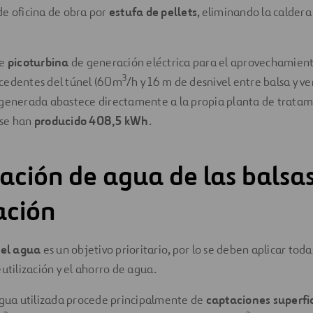
de oficina de obra por
estufa de pellets
, eliminando la caldera
de
picoturbina
de generación eléctrica para el aprovechamient
3
cedentes del túnel (60m
/h y 16 m de desnivel entre balsa y ver
 generada abastece directamente a la propia planta de tratam
se han
producido 408,5 kWh
.
zación de agua de las balsa
ación
del agua
es un objetivo prioritario, por lo se deben aplicar todas 
eutilización y el ahorro de agua.
agua utilizada procede principalmente de
captaciones superfi