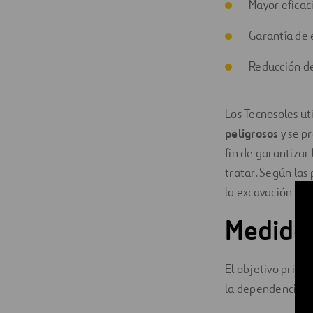
Mayor eficaci
Garantía de 
Reducción de
Los Tecnosoles ut
peligrosos
y se p
fin de garantizar 
tratar. Según las 
la excavación se
Medidas
El objetivo princ
la dependencia e