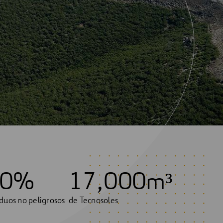
0
%
1
7
,
0
0
0
m³
duos no peligrosos
de Tecnosoles