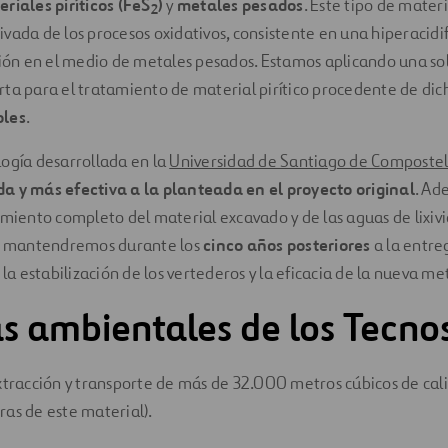
riales piríticos (FeS
)
y
metales pesados
. Este tipo de mater
2
vada de los procesos oxidativos, consistente en una hiperacidif
ción en el medio de metales pesados. Estamos aplicando una so
carta para el tratamiento de material pirítico procedente de dic
oles
.
ogía desarrollada en la
Universidad de Santiago de Composte
a y más efectiva a la planteada en el proyecto original
. Ad
imiento completo del material excavado y de las aguas de lixivi
as mantendremos durante los
cinco años posteriores
a la entre
 la estabilización de los vertederos y la eficacia de la nueva m
s ambientales de los Tecno
extracción y transporte de más de 32.000 metros cúbicos de cali
ras de este material).