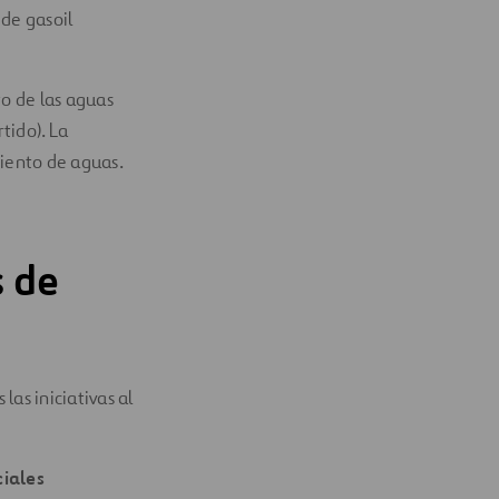
 de gasoil
o de las aguas
tido). La
iento de aguas.
s de
las iniciativas al
ciales