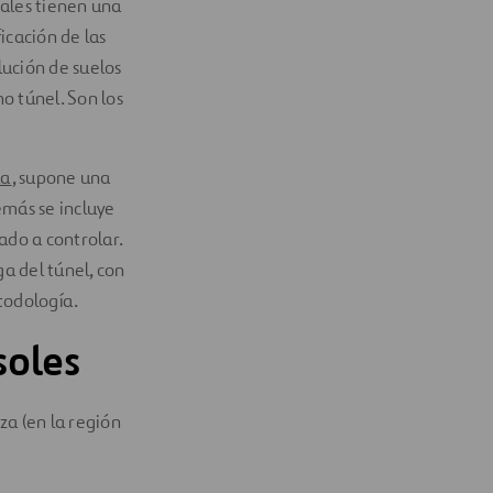
iales tienen una
icación de las
lución de suelos
ho túnel. Son los
la
, supone una
emás se incluye
ado a controlar.
ga del túnel, con
etodología.
soles
za (en la región