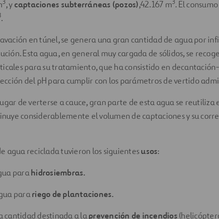
3
3
m
, y
captaciones subterráneas (pozos)
,42.167 m
. El consumo
3
.
cavación en túnel, se genera una gran cantidad de agua por infi
cución. Esta agua, en general muy cargada de sólidos, se recoge
icales para su tratamiento, que ha consistido en decantación-
rrección del pH para cumplir con los parámetros de vertido admi
ugar de verterse a cauce, gran parte de esta agua se reutiliza 
sminuye considerablemente el volumen de captaciones y su corr
e agua reciclada tuvieron los siguientes
usos
:
gua para
hidrosiembras.
gua para
riego de plantaciones.
 cantidad destinada a la
prevención de incendios
(helicópte