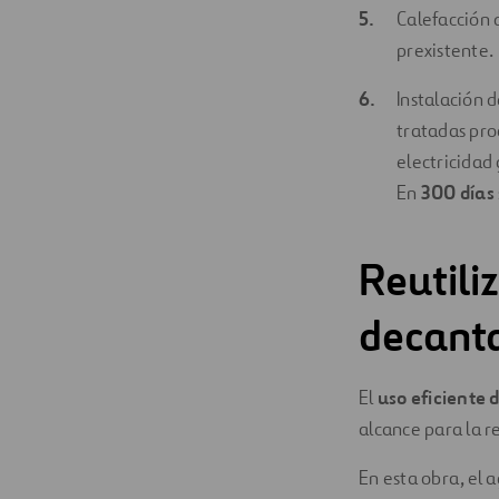
Calefacción 
prexistente.
Instalación 
tratadas pro
electricidad
En
300 días
Reutili
decant
El
uso eficiente 
alcance para la r
En esta obra, el 