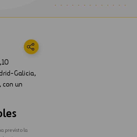
,10
drid-Galicia,
, con un
oles
a previsto la