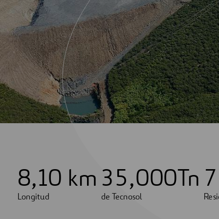
8
,10 km
3
5
,
0
0
0
Tn
7
Longitud
de Tecnosol
Resi