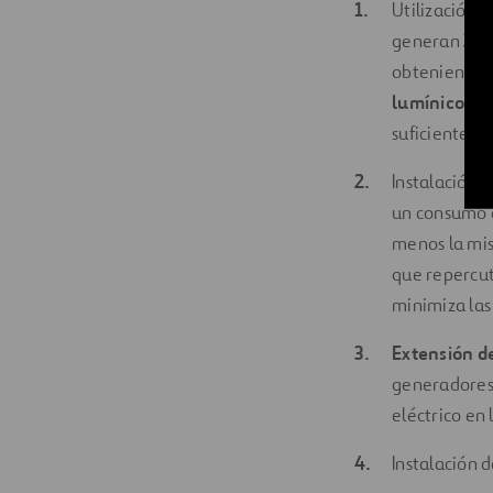
Utilización 
generan
320
obteniendo 
lumínico
que
suficiente lu
Instalación 
un consumo
menos la mis
que repercute
minimiza las
Extensión de
generadores 
eléctrico en 
Instalación 