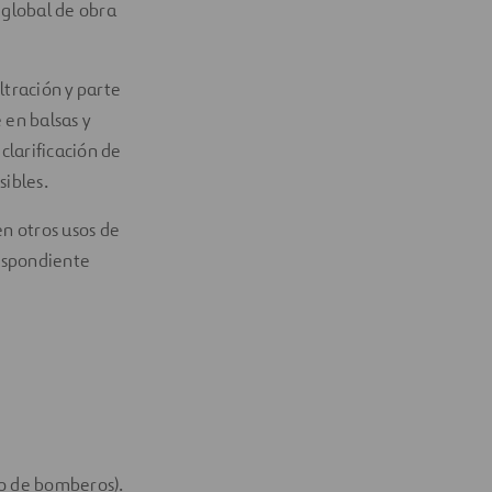
 global de obra
ltración y parte
 en balsas y
clarificación de
sibles.
en otros usos de
espondiente
ro de bomberos).