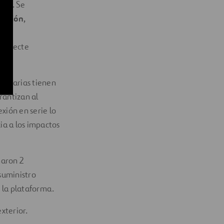
ado. Se
lación
,
 detecte
luminarias tienen
arantizan al
xión en serie lo
cia a los impactos
naron 2
suministro
e la plataforma.
xterior.