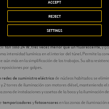
de
placas solares
para alimentación de caseta y báscula de pes
ACCEPT
 W/día
con los dos paneles, además de una
batería de acumu
tensión a
230V y a 24V
. Además, el equipo incluye un
sensor
REJECT
 apaga automáticamente la luminaria interior en caso que se
z.
SETTINGS
de luminarias de tecnología LED en el túnel de
7.900 m
. Estas 
 de
tan sólo 24 W
,
tres veces menor que un fluorescente
, y g
ma intensidad lumínica en el interior del túnel. Permite la cone
 aún más en la simplificación de los trabajos. Su alta resisten
 reposiciones por golpes.
 redes de suministro eléctrico
de núcleos habitados: se elimi
y 2 torres de iluminación con motores diésel, manteniendo el 
la zona de instalaciones y casetas de la boca y la iluminación d
de
temporizadores
y
fotosensores
en las zonas de iluminación e