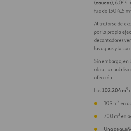
(cauces)
, 6.044 
fue de 150.415 m
Al tratarse de ex
por la propia eje
decantadores vert
las aguas y la co
Sin embargo, en l
obra, lo cual di
afección.
3
Los
102.204 m
d
3
109 m
en a
3
700 m
en a
Una pequeña