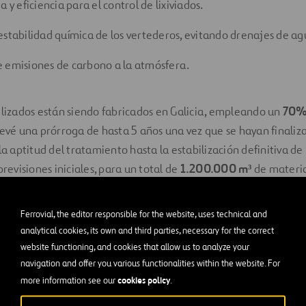
a y eficiencia para el control de lixiviados.
estabilidad química de los vertederos, evitando drenajes de ag
 emisiones de carbono a la atmósfera.
ilizados están siendo fabricados en Galicia, empleando un
70% 
revé una prórroga de hasta 5 años una vez que se hayan finaliza
la aptitud del tratamiento hasta la estabilización definitiva de 
previsiones iniciales, para un total de
1.200.000 m³
de materia
 usarán unas
35.000 Tn
de Tecnosol.
 de eficiencia energética
Ferrovial, the editor responsible for the website, uses technical and
analytical cookies, its own and third parties, necessary for the correct
website functioning, and cookies that allow us to analyze your
ipal de este conjunto de actuaciones es el uso eficiente de la e
navigation and offer you various functionalities within the website. For
cookies policy
more information see our
.
n obra de generadores y otros consumos diésel.