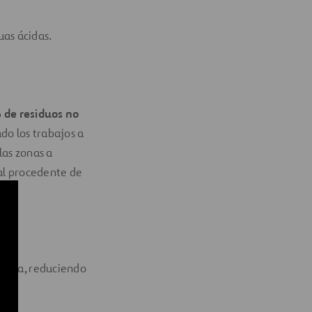
uas ácidas.
de residuos no
do los trabajos a
las zonas a
l procedente de
nergía, reduciendo