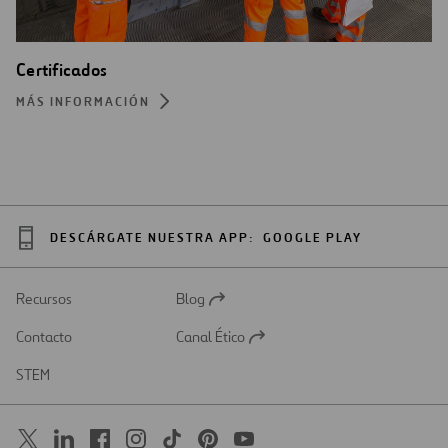
Certificados
MÁS INFORMACIÓN
DESCÁRGATE NUESTRA APP:
GOOGLE PLAY
Recursos
Blog
Abrir
en
Contacto
Canal Ético
una
Abrir
nueva
en
STEM
pestaña
una
nueva
pestaña