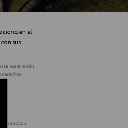
siciona en el
 con sus
s se basan en los
os derechos
e desarrollan