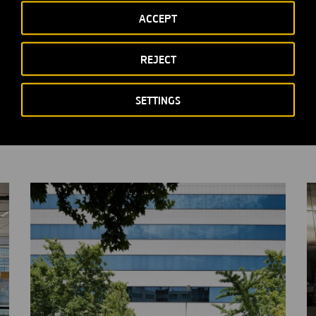
pio de «tolerancia cero» hacia la comisión de actos delictivos.
ACCEPT
REJECT
SETTINGS
tes secciones relacionadas