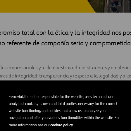
omiso total con la ética y la integridad nos po
 referente de compañía seria y comprometida
des empresariales y la de nuestros administradores y empleado
res de integridad, transparencia y respeto a la legalidad y a l
Ferrovial, the editor responsible for the website, uses technical and
analytical cookies, its own and third parties, necessary for the correct
miento
website functioning, and cookies that allow us to analyze your
navigation and offer you various functionalities within the website. For
cookies policy
more information see our
.
des y las de nuestros administradores, directivos y empleados s