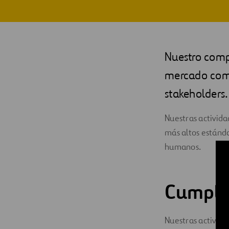
Digitalización
Automatización
Nuestro compr
Ingeniería
mercado como
stakeholders.
Nuestras activida
más altos estánda
humanos.
Cumpli
Nuestras activida