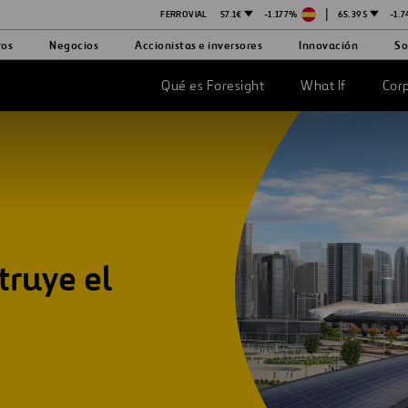
|
FERROVIAL
57.1€
-1.177%
65.39$
-1.
ros
Negocios
Accionistas e inversores
Innovación
So
Qué es Foresight
What If
Cor
ruye el