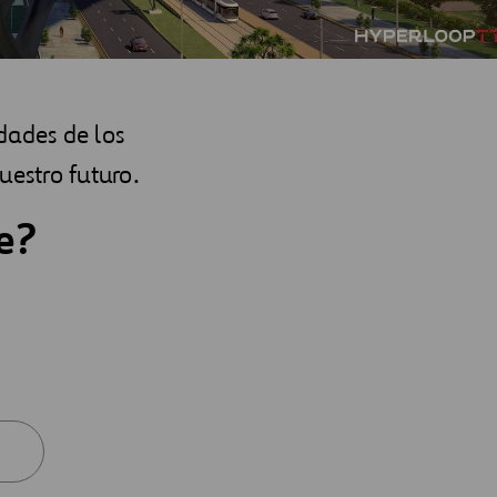
dades de los
estro futuro.
e?