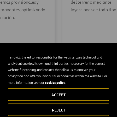
temas provisionales y
del terreno mediante
rmanentes, optimizando
inyecciones de todo tipo
solución.
Ferrovial, the editor responsible for the website, uses technical and
analytical cookies, its own and third parties, necessary for the correct
website functioning, and cookies that allow us to analyze your
navigation and offer you various functionalities within the website. For
cookies policy
more information see our
.
ACCEPT
REJECT