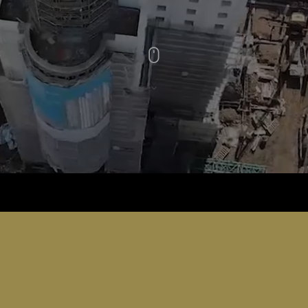
logo
cimsa