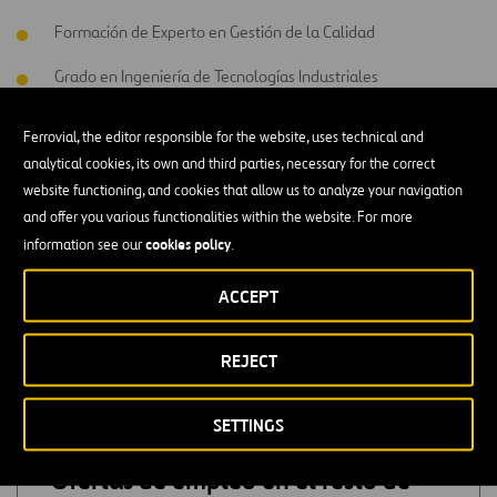
Formación de Experto en Gestión de la Calidad
Grado en Ingeniería de Tecnologías Industriales
Grado en Ingeniería en Organización Industrial
Ferrovial, the editor responsible for the website, uses technical and
analytical cookies, its own and third parties, necessary for the correct
Grado en Ingeniería Química Industrial
website functioning, and cookies that allow us to analyze your navigation
Imprescindible tener conocimientos específicos sobre
and offer you various functionalities within the website. For more
normativas y estándares de control de calidad como las ISO,
cookies policy
information see our
.
EFQM, IFS, BRC, IRIS, etc.
ACCEPT
Se valorará estar en posesión de titulaciones de posgrado de
control de calidad.
REJECT
SETTINGS
Ofertas de empleo en el resto de