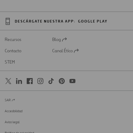
DESCÁRGATE NUESTRA APP:
GOOGLE PLAY
Recursos
Blog
Abrir
en
Contacto
Canal Ético
una
Abrir
nueva
en
STEM
pestaña
una
nueva
pestaña
SAR
Abrir
en
una
Accesibilidad
nueva
pestaña
Aviso legal
Política de privacidad