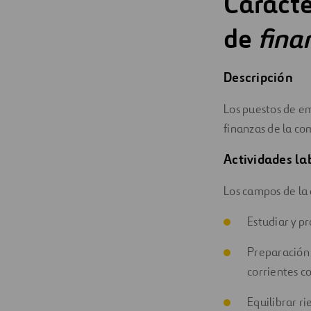
Caracte
Digitalización
de
fina
Automatización
Descripción
Ingeniería
Los puestos de em
finanzas de la c
Actividades la
Los campos de la 
Estudiar y p
Preparación 
corrientes co
Equilibrar ri