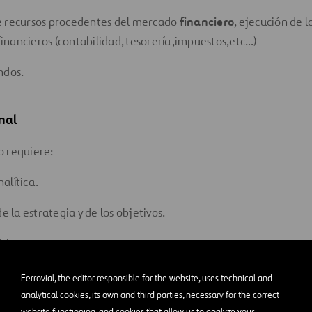
e recursos procedentes del mercado
financiero
, ejecución de l
nancieros (contabilidad, tesorería,impuestos,etc…)
ndos.
onal
ro requiere:
alítica.
de la estrategia y de los objetivos.
siones.
ra la negociación.
Ferrovial, the editor responsible for the website, uses technical and
analytical cookies, its own and third parties, necessary for the correct
metódica y responsable.
website functioning, and cookies that allow us to analyze your