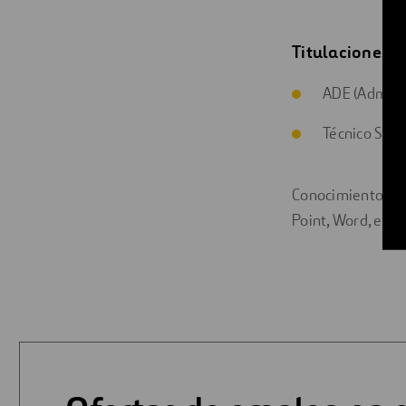
Titulaciones o
ADE (Adminis
Técnico Supe
Conocimientos ava
Point, Word, etc.)