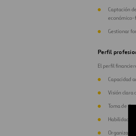
Captación d
económico-fi
Gestionar fo
Perfil profesi
El perfil financie
Capacidad an
Visión clara 
Toma de deci
Habilidad pa
Organizada, 