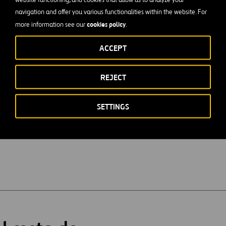
navigation and offer you various functionalities within the website. For
cookies policy
more information see our
.
ficiales
ACCEPT
tración y Dirección de Empresas).
rior en Administración y Finanzas.
REJECT
SETTINGS
nzados de aplicaciones informáticas y de contabilidad: Office 