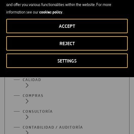
and offer you various functionalities within the website. For more
cookies policy
information see our
.
Ofertas de empleo en el resto de
ACCEPT
áreas funcionales
REJECT
ADMINISTRACIÓN
SETTINGS
APROVISIONAMIENTO
CALIDAD
COMPRAS
CONSULTORÍA
CONTABILIDAD / AUDITORÍA