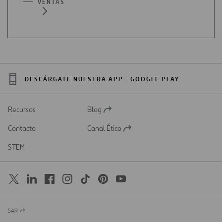
VENTAS
DESCÁRGATE NUESTRA APP:
GOOGLE PLAY
Recursos
Blog
Abrir
en
Contacto
Canal Ético
una
Abrir
nueva
en
STEM
pestaña
una
nueva
pestaña
SAR
Abrir
en