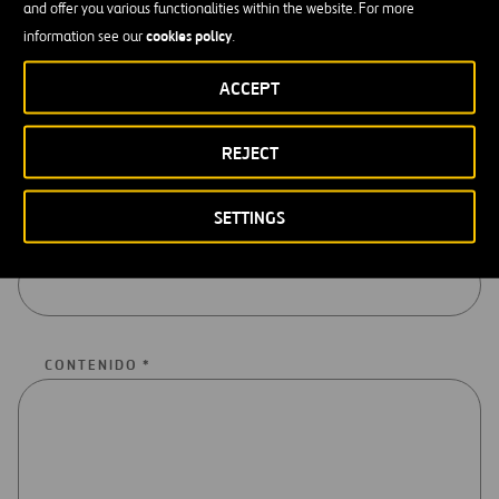
and offer you various functionalities within the website. For more
cookies policy
information see our
.
Los datos obligatorios están marcados con asterisco (*)
ACCEPT
NOMBRE Y APELLIDOS / RAZÓN SOCIAL *
REJECT
SETTINGS
E-MAIL *
CONTENIDO *