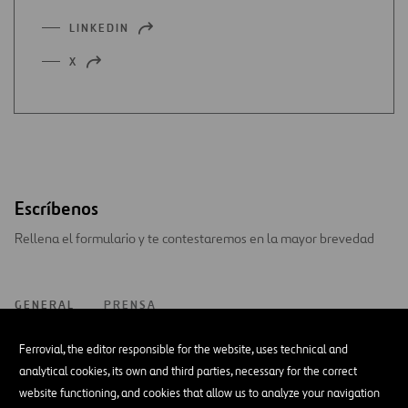
LINKEDIN
ABRIR
EN
X
ABRIR
UNA
EN
NUEVA
UNA
PESTAÑA
NUEVA
PESTAÑA
Escríbenos
Rellena el formulario y te contestaremos en la mayor brevedad
GENERAL
PRENSA
Ferrovial, the editor responsible for the website, uses technical and
analytical cookies, its own and third parties, necessary for the correct
website functioning, and cookies that allow us to analyze your navigation
General