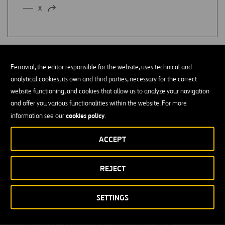
EN
X
ABRIR
UNA
EN
NUEVA
UNA
PESTAÑA
NUEVA
PESTAÑA
Ferrovial, the editor responsible for the website, uses technical and
analytical cookies, its own and third parties, necessary for the correct
Escríbenos
website functioning, and cookies that allow us to analyze your navigation
and offer you various functionalities within the website. For more
Rellena el formulario y te contestaremos en la mayor brevedad
cookies policy
information see our
.
ACCEPT
GENERAL
PRENSA
REJECT
General
SETTINGS
Los datos obligatorios están marcados con asterisco (*)