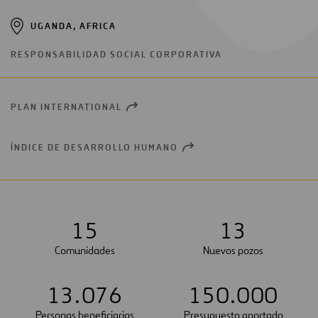
UGANDA, AFRICA
RESPONSABILIDAD SOCIAL CORPORATIVA
PLAN INTERNATIONAL
OPEN
NEW
WINDOW
ÍNDICE DE DESARROLLO HUMANO
OPEN
NEW
WINDOW
1
5
1
3
Comunidades
Nuevos pozos
1
3
.
0
7
6
1
5
0
.
0
0
0
Personas beneficiarias
Presupuesto aportado