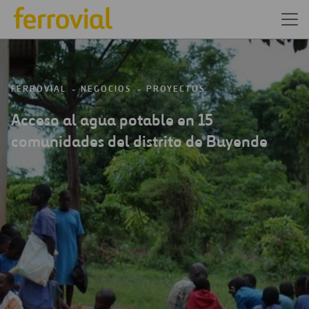
FERROVIAL
NEGOCIOS
PROYECTOS
Acceso al agua potable en 15
comunidades del distrito de Buyende