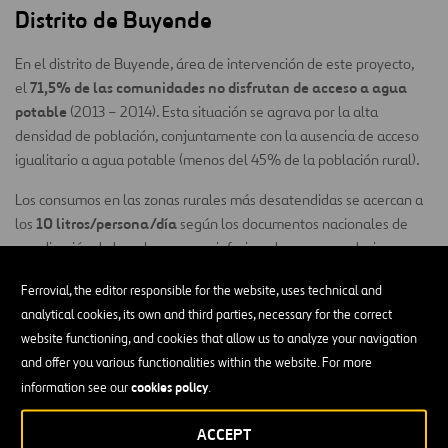
Distrito de Buyende
En el distrito de Buyende, área de intervención de este proyecto,
71,5% de las comunidades no disfrutan de acceso a agua
el
potable
(2013 – 2014). Esta situación se agrava por la alta
densidad de población, conjuntamente con la ausencia de acceso
igualitario a agua potable (menos del 45% de la población rural).
Los consumos en las zonas rurales más desatendidas se acercan a
10 litros/persona/día
los
según los documentos nacionales de
erradicación de la pobreza, muy inferior a las recomendaciones
para el disfrute del derecho de acceso al agua (entre 50 – 100
Ferrovial, the editor responsible for the website, uses technical and
l/p/d) y a los objetivos nacionales (20 l/p/d), según el
Comunicado
analytical cookies, its own and third parties, necessary for the correct
Político Ministerial 2015/16
del Ministerio de Agua y Medioambiente
website functioning, and cookies that allow us to analyze your navigation
(MAMA).
and offer you various functionalities within the website. For more
Además, la mitad de las veces en las que un pozo se inutiliza, es
cookies policy
information see our
.
falta de capacidades técnicas locales
debido a la
para el
mantenimiento y de estructuras de gobernanza apropiadas, lo que
ACCEPT