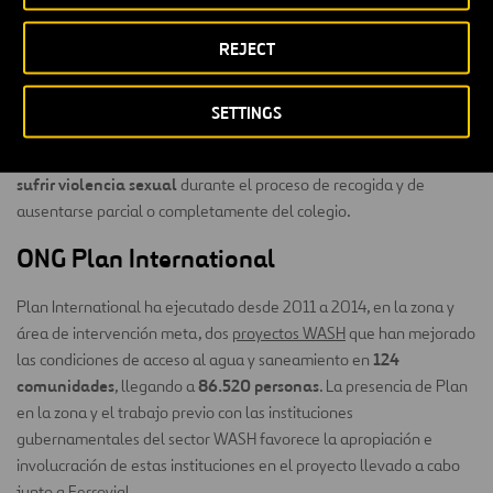
pone de relieve la necesidad de fortalecerlas.
REJECT
Debido a la limitación del acceso a agua potable en entornos
rurales (menos del 50% frente al 95% en zonas
mujeres, niños y niñas
urbanas),
continúan soportando el trabajo
SETTINGS
30 y 45 minutos
de búsqueda de agua, invirtiendo entre
diarios
riesgo a
(en un radio de 1,8 y 2,5 Km). Esto incrementa el
sufrir violencia sexual
durante el proceso de recogida y de
ausentarse parcial o completamente del colegio.
ONG Plan International
Plan International ha ejecutado desde 2011 a 2014, en la zona y
área de intervención meta, dos
proyectos WASH
que han mejorado
124
las condiciones de acceso al agua y saneamiento en
comunidades
86.520 personas
, llegando a
. La presencia de Plan
en la zona y el trabajo previo con las instituciones
gubernamentales del sector WASH favorece la apropiación e
involucración de estas instituciones en el proyecto llevado a cabo
junto a Ferrovial.