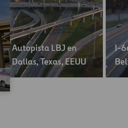
Autopista LBJ en
I-6
Dallas, Texas, EEUU
Bel