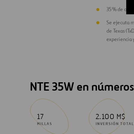
35% de ahorr
Se ejecuta m
de Texas (Tx
experiencia 
NTE 35W en números
17
2.100 M$
MILLAS
INVERSIÓN TOTAL