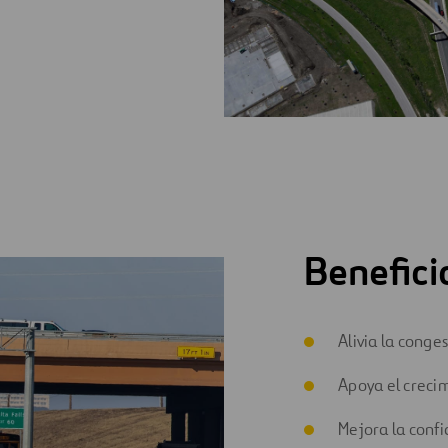
Benefici
Alivia la conges
Apoya el crecim
Mejora la confi