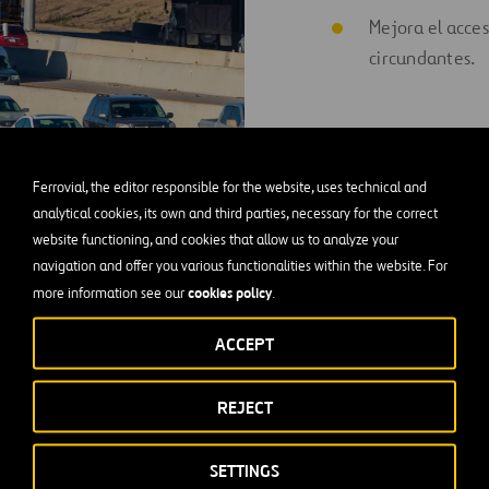
Mejora el acces
circundantes.
TESTIMON
Ferrovial, the editor responsible for the website, uses technical and
analytical cookies, its own and third parties, necessary for the correct
website functioning, and cookies that allow us to analyze your
navigation and offer you various functionalities within the website. For
cookies policy
more information see our
.
ACCEPT
rísticas principales
REJECT
ivada de 2.100 millones de dólares.
SETTINGS
 de conductores diarios atendidos.