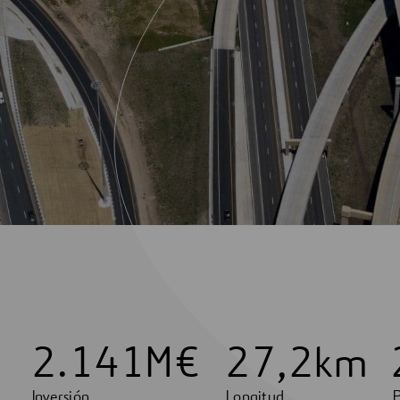
2
.
1
4
1
M€
2
7
,
2
km
Inversión
Longitud
P