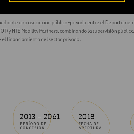
o en tiempo de viaje durante las horas punta.
ediante una asociación público-privada entre el Departamen
DOT) y NTE Mobility Partners, combinando la supervisión pública
y el financiamiento del sector privado.
2013 – 2061
2018
PERÍODO DE
FECHA DE
CONCESIÓN
APERTURA