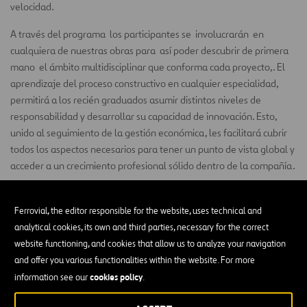
velocidad.
A través del programa los participantes se involucrarán en
cualquiera de nuestras obras para así poder descubrir de primera
mano el ámbito multidisciplinar que conforma cada proyecto,. El
aprendizaje del proceso constructivo en cualquier especialidad,
permitirá a los recién graduados asumir distintos niveles de
responsabilidad y desarrollar su capacidad de innovación. Esto,
unido al seguimiento de la gestión económica, les facilitará cubrir
todos los aspectos necesarios para tener un punto de vista global y
acceder a un crecimiento profesional sólido dentro de la compañía.
Ferrovial, the editor responsible for the website, uses technical and
EMPLEO
analytical cookies, its own and third parties, necessary for the correct
Únete a nuestro equipo
website functioning, and cookies that allow us to analyze your navigation
and offer you various functionalities within the website. For more
cookies policy
information see our
.