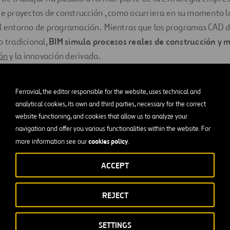
 de proyectos de construcción , como ocurriera en su momento 
l entorno de programación. Mientras que los programas CAD
o tradicional,
BIM simula procesos reales de construcción y
ión
y la innovación derivada.
s del
Building Information
Ferrovial, the editor responsible for the website, uses technical and
ng
analytical cookies, its own and third parties, necessary for the correct
website functioning, and cookies that allow us to analyze your
navigation and offer you various functionalities within the website. For
bajo permite al proyectista, al constructor y al operador de un
cookies policy
more information see our
.
ción a lo largo de la vida del proyecto, ofrece la posibilidad d
ACCEPT
recen variaciones o surgen cambios. De esta forma, estando t
ilidad de cada elemento y se elimina la duplicidad de inform
REJECT
.
samos el BIM en nuestros
SETTINGS