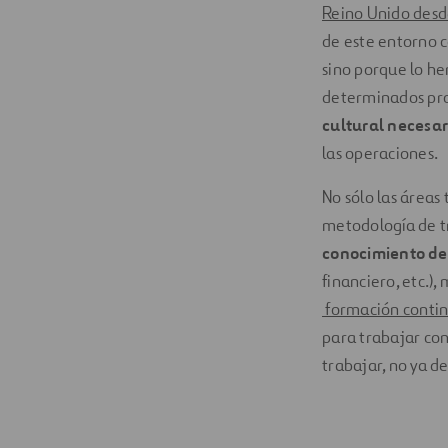
Reino Unido desd
de este entorno 
sino porque lo h
determinados proc
cultural necesar
las operaciones.
No sólo las áreas
metodología de tr
conocimiento de
financiero, etc.),
formación contin
para trabajar con
trabajar, no ya de