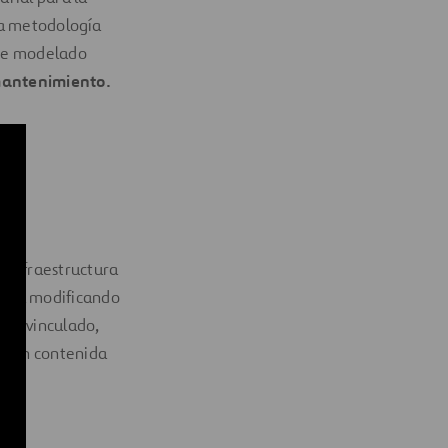
la metodología
 de modelado
 mantenimiento.
a infraestructura
e irla modificando
odo vinculado,
ación contenida