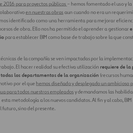
e 2016 para proyectos públicos
– hemos fomentado el uso y l
colaborativo
en nuestras obras
aun cuando no era un requerimi
emos identificado como una herramienta para mejorar eficienc
esos de obra. Ello nos ha permitido el aprender a gestionar
e
io
para establecer BIM como base de trabajo sobre la que constr
 técnicas de la compañía se ven impactadas por la implementac
abajo. El hacer realidad su efectiva utilización
requiere de la 
 todas los departamentos de la organización
(recursos human
 motivo por el que
hemos diseñado y desplegado un ambicioso 
ua para todos nuestros empleados
y demandamos las habilida
 esta metodología a los nuevos candidatos. Al fin y al cabo, BIM
l futuro, sino del presente.