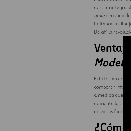
gestión integral
agile
derivada de
imitaban al dibuj
De ahí
la revoluc
Ventaja
Modeli
Esta forma de tra
compartir informa
a medida que apa
aumenta la trazab
en varias fuentes
¿Cómo u