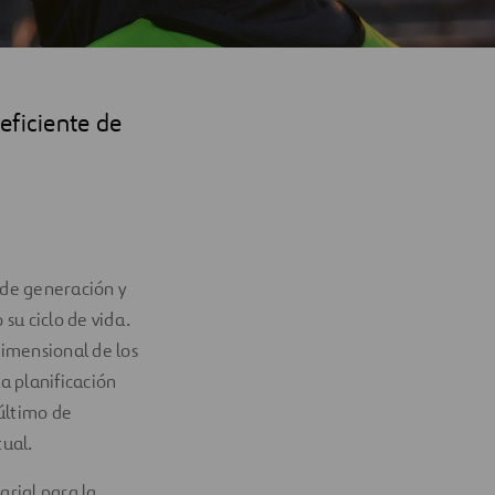
eficiente de
 de generación y
su ciclo de vida.
imensional de los
a planificación
 último de
tual.
rial para la