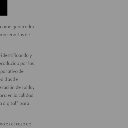
o como generador
almacenarlos de
-identificando y
producido por los
mparativo de
edidas de
ración de ruido,
ora en la calidad
o digital” para
omo es
el caso de