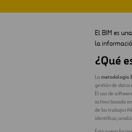
Digitalización
Automatización
El BIM es una
Ingeniería
la informació
¿Qué es
La
metodología 
gestión de datos e
El uso de softwar
activos basada en
de los trabajos (4
identificar, anal
Esta nueva forma 