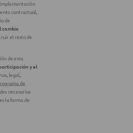
a implementación
ento contractual,
ia de
l cambio
uir el resto de
ión de esta
participación y el
os, legal,
programa de
des necesarias
 es la forma de