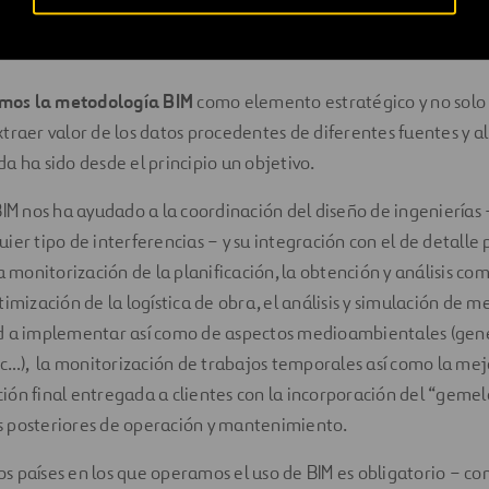
os?
mos la metodología BIM
como elemento estratégico y no sol
traer valor de los datos procedentes de diferentes fuentes y 
a ha sido desde el principio un objetivo.
BIM nos ha ayudado a la coordinación del diseño de ingenierías 
ier tipo de interferencias – y su integración con el de detalle 
a monitorización de la planificación, la obtención y análisis co
imización de la logística de obra, el análisis y simulación de m
d a implementar así como de aspectos medioambientales (gene
tc…), la monitorización de trabajos temporales así como la mej
ón final entregada a clientes con la incorporación del “gemel
eas posteriores de operación y mantenimiento.
 países en los que operamos el uso de BIM es obligatorio – c