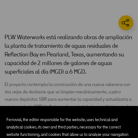
PLW Waterworks está realizando obras de ampliación
la planta de tratamiento de aguas residuales de
Reflection Bay en Pearland, Texas, aumentando su
capacidad de 2 millones de galones de aguas
superficiales al día (MGD) a 6 MGD.
El proyecto contempla la construcción de una nueva cabecera con
dos rejas de desbaste que se limpian mecánicamente, cuatro
nuevos depósitos SBR para aumentar la capacidad y actualizarla a
una tecnología SBR de flujo continuo, instalaciones eléctricas y de
ventilación para alojar las turbinas SBR de cojinetes magnéticos y
Ferrovial, the editor responsible for the website, uses technical and
el equipo de conmutación y control de los equipos de la cabecera
analytical cookies, its own and third parties, necessary for the correct
SBR. El equipo también añadirá dos depósitos de filtración
website functioning, and cookies that allow us to analyze your navigation
terciaria, nuevas bombas de transferencia de agua no potable, un