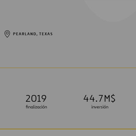
PEARLAND, TEXAS
2019
4
4
.
7
M$
finalización
inversión