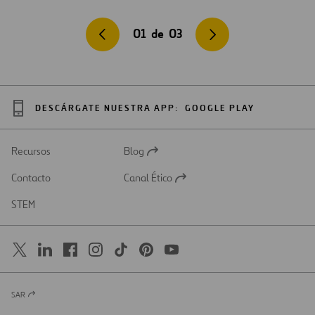
01
de
03
DESCÁRGATE NUESTRA APP:
GOOGLE PLAY
Recursos
Blog
Abrir
en
Contacto
Canal Ético
una
Abrir
nueva
en
STEM
pestaña
una
nueva
pestaña
SAR
Abrir
en