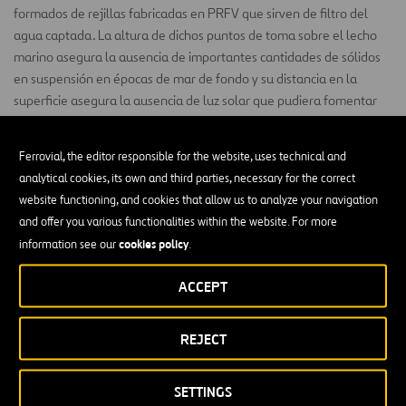
formados de rejillas fabricadas en PRFV que sirven de filtro del
agua captada. La altura de dichos puntos de toma sobre el lecho
marino asegura la ausencia de importantes cantidades de sólidos
en suspensión en épocas de mar de fondo y su distancia en la
superficie asegura la ausencia de luz solar que pudiera fomentar
un crecimiento biológico, dañino para el proceso de ósmosis
inversa. Además, de esta forma la toma se encuentra lejos del
Ferrovial, the editor responsible for the website, uses technical and
límite inferior de la pradera de Posidonia oceánica, por lo que
analytical cookies, its own and third parties, necessary for the correct
reducen al mínimo su afección.
website functioning, and cookies that allow us to analyze your navigation
and offer you various functionalities within the website. For more
En la base de la torre se conecta la tubería del inmisario, que
cookies policy
information see our
.
conduce el agua de mar hasta la cántara a través de un primer
tramo realizado en tubería de PEAD lastrada y un segundo tramo
ACCEPT
en tubería de policrete (poliéster + ácido silíceo) puesta en obra
mediante una hinca desde el pozo de bombeo de agua de mar.
REJECT
La cámara de captación está equipada con 8 (7+1R) bombas
sumergibles 1.800 m³/h de caudal a 458 m de altura manométrica
total, y con motor de 355 kW de potencia nominal.
SETTINGS