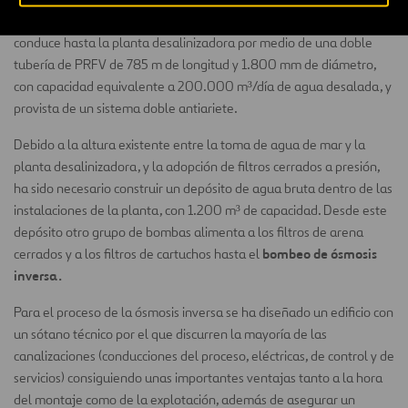
A continuación, el agua de mar impulsada por estas bombas se
conduce hasta la planta desalinizadora por medio de una doble
tubería de PRFV de 785 m de longitud y 1.800 mm de diámetro,
con capacidad equivalente a 200.000 m³/día de agua desalada, y
provista de un sistema doble antiariete.
Debido a la altura existente entre la toma de agua de mar y la
planta desalinizadora, y la adopción de filtros cerrados a presión,
ha sido necesario construir un depósito de agua bruta dentro de las
instalaciones de la planta, con 1.200 m³ de capacidad. Desde este
depósito otro grupo de bombas alimenta a los filtros de arena
bombeo de ósmosis
cerrados y a los filtros de cartuchos hasta el
inversa.
Para el proceso de la ósmosis inversa se ha diseñado un edificio con
un sótano técnico por el que discurren la mayoría de las
canalizaciones (conducciones del proceso, eléctricas, de control y de
servicios) consiguiendo unas importantes ventajas tanto a la hora
del montaje como de la explotación, además de asegurar un