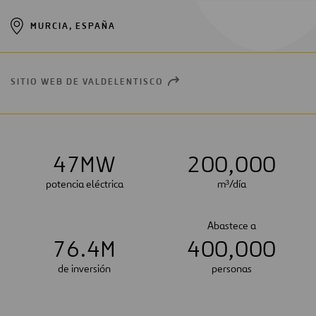
MURCIA, ESPAÑA
SITIO WEB DE VALDELENTISCO
OPEN
NEW
WINDOW
4
7
MW
2
0
0
,
0
0
0
potencia eléctrica
m³/día
Abastece a
7
6
.
4
M
4
0
0
,
0
0
0
de inversión
personas