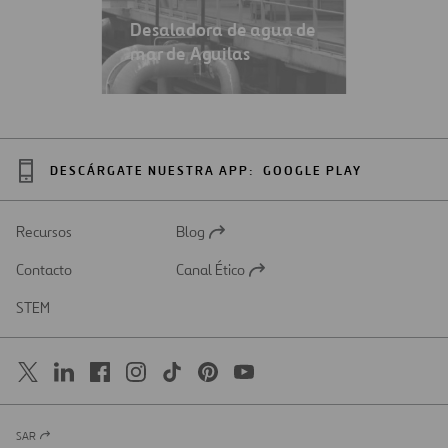
Desaladora de agua de
mar de Aguilas
DESCÁRGATE NUESTRA APP:
GOOGLE PLAY
Recursos
Blog
Abrir
en
Contacto
Canal Ético
una
Abrir
nueva
en
STEM
pestaña
una
nueva
pestaña
SAR
Abrir