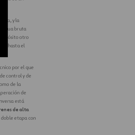
dora, y la
de agua bruta
 depósito otro
hos hasta el
cnico por el que
de control y de
como de la
uperación de
inversa está
renes de alta
a doble etapa con