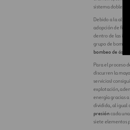
sistema doble ant
Debido a la altur
adopción de filtr
dentro de las ins
grupo de bombas al
bombeo de ósmos
Para el proceso d
discurren la mayor
servicios) consig
explotación, ade
energía gracias a
dividida, al igual
presión
cada una.
siete elementos 