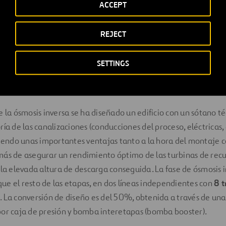
ACCEPT
iariete.
a existente entre la toma de agua de mar y la planta desaliniza
REJECT
os cerrados a presión, ha sido necesario construir un depósito 
talaciones de la planta, con 1.200 m³ de capacidad. Desde este
SETTINGS
imenta a los filtros de arena cerrados y a los filtros de cartuc
is inversa.
e la ósmosis inversa se ha diseñado un edificio con un sótano té
ía de las canalizaciones (conducciones del proceso, eléctricas, 
uiendo unas importantes ventajas tanto a la hora del montaje 
más de asegurar un rendimiento óptimo de las turbinas de rec
 la elevada altura de descarga conseguida. La fase de ósmosis 
 que el resto de las etapas, en dos líneas independientes con
8 t
 La conversión de diseño es del 50%, obtenida a través de un
por caja de presión y bomba interetapas (bomba booster).