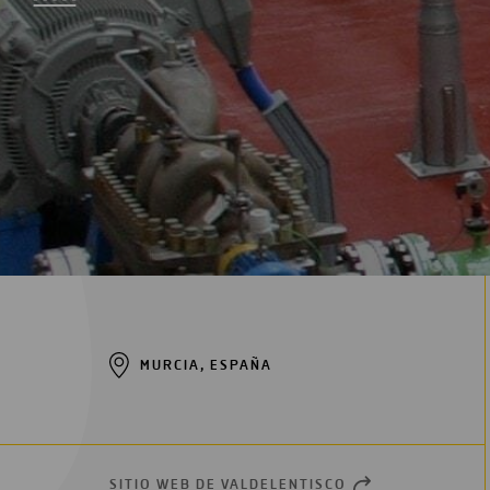
Digitalización
Automatización
Ingeniería
MURCIA, ESPAÑA
SITIO WEB DE VALDELENTISCO
OPEN