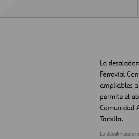
NEW
WINDOW
La desalador
Ferrovial Co
ampliables a
permite el ab
Comunidad Au
Taibilla.
La desalinizadora