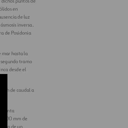
e dichos puntos de
ólidos en
ausencia de luz
 ósmosis inversa.
era de Posidonia
e mar hasta la
un segundo tramo
inca desde el
m³/h de caudal a
.
 planta
y 1.800 mm de
vista de un