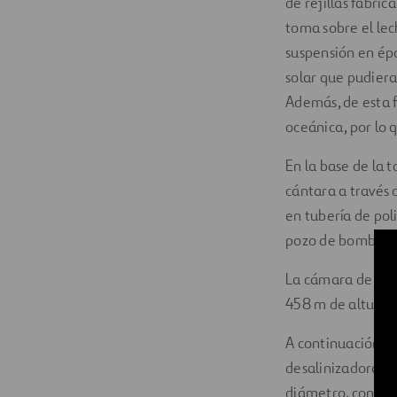
de rejillas fabri
toma sobre el lec
suspensión en épo
solar que pudiera
Además, de esta f
oceánica, por lo 
En la base de la 
cántara a través
en tubería de pol
pozo de bombeo 
La cámara de cap
458 m de altura 
A continuación, 
desalinizadora p
diámetro, con ca