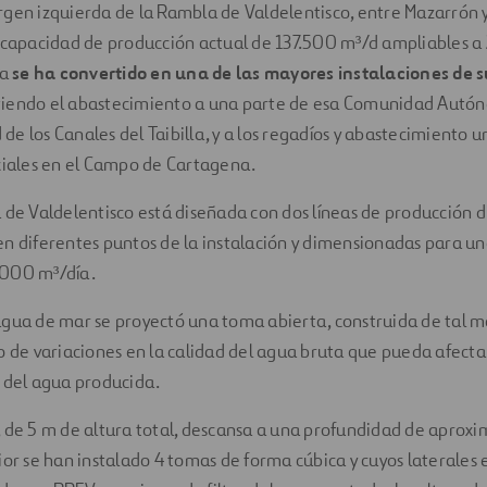
rgen izquierda de la Rambla de Valdelentisco, entre Mazarrón
a capacidad de producción actual de 137.500 m³/d ampliables 
ta
se ha convertido en una de las mayores instalaciones de 
tiendo el abastecimiento a una parte de esa Comunidad Autón
e los Canales del Taibilla, y a los regadíos y abastecimiento 
ciales en el Campo de Cartagena.
 de Valdelentisco está diseñada con dos líneas de producción d
n diferentes puntos de la instalación y dimensionadas para u
.000 m³/día.
agua de mar se proyectó una toma abierta, construida de tal 
o de variaciones en la calidad del agua bruta que pueda afecta
 del agua producida.
, de 5 m de altura total, descansa a una profundidad de apro
ior se han instalado 4 tomas de forma cúbica y cuyos laterales