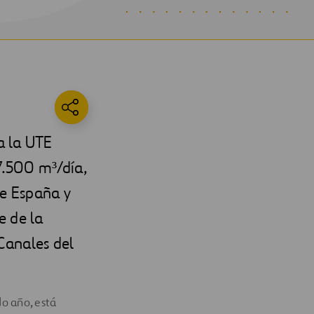
a la UTE
7.500 m³/día,
de España y
e de la
Canales del
o año, está