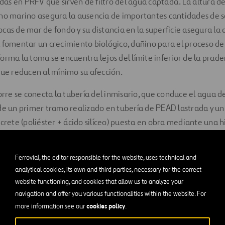
cadas en PRFV que sirven de filtro del agua captada. La altura d
ho marino asegura la ausencia de importantes cantidades de s
cas de mar de fondo y su distancia en la superficie asegura la 
 fomentar un crecimiento biológico, dañino para el proceso de
orma la toma se encuentra lejos del límite inferior de la prad
que reducen al mínimo su afección.
torre se conecta la tubería del inmisario, que conduce el agua d
 de un primer tramo realizado en tubería de PEAD lastrada y 
icrete (poliéster + ácido silíceo) puesta en obra mediante una h
de agua de mar.
tación está equipada con 8 (7+1R) bombas sumergibles 1.800 
Ferrovial, the editor responsible for the website, uses technical and
analytical cookies, its own and third parties, necessary for the correct
manométrica total, y con motor de 355 kW de potencia nominal
website functioning, and cookies that allow us to analyze your
el agua de mar impulsada por estas bombas se conduce hasta la
navigation and offer you various functionalities within the website. For
cookies policy
more information see our
.
or medio de una doble tubería de PRFV de 785 m de longitud 
pacidad equivalente a 200.000 m³/día de agua desalada, y pro