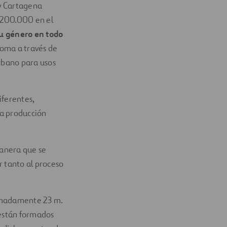
 y Cartagena
a 200.000 en el
su género en todo
oma a través de
urbano para usos
iferentes,
na producción
manera que se
r tanto al proceso
ximadamente 23 m.
 están formados