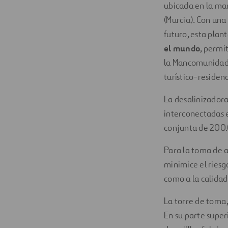
ubicada en la ma
(Murcia). Con un
futuro, esta plan
el mundo
, permi
la Mancomunidad d
turístico-residen
La desalinizadora
interconectadas e
conjunta de 200
Para la toma de 
minimice el riesg
como a la calidad
La torre de toma
En su parte super