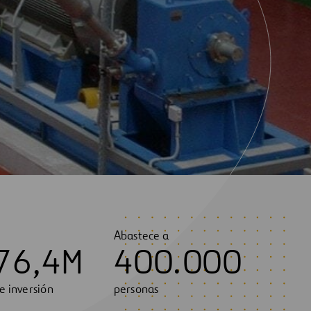
Abastece a
7
6
,
4
M
4
0
0
.
0
0
0
e inversión
personas