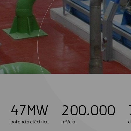
4
7
MW
2
0
0
.
0
0
0
potencia eléctrica
m³/día
d