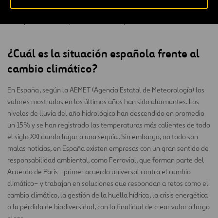
Lleva siempre contigo bolsas de tela y una botella de agua
para reducir la producción de recipientes de un solo uso.
¿Cuál es la situación española frente al
cambio climático?
En España, según la AEMET (Agencia Estatal de Meteorología) los
valores mostrados en los últimos años han sido alarmantes. Los
niveles de lluvia del año hidrológico han descendido en promedio
un 15% y se han registrado las temperaturas más calientes de todo
el siglo XXI dando lugar a una sequía. Sin embargo, no todo son
malas noticias, en España existen empresas con un gran sentido de
responsabilidad ambiental, como Ferrovial, que forman parte del
Acuerdo de París –primer acuerdo universal contra el cambio
climático– y trabajan en soluciones que respondan a retos como el
cambio climático, la gestión de la huella hídrica, la crisis energética
o la pérdida de biodiversidad, con la finalidad de crear valor a largo