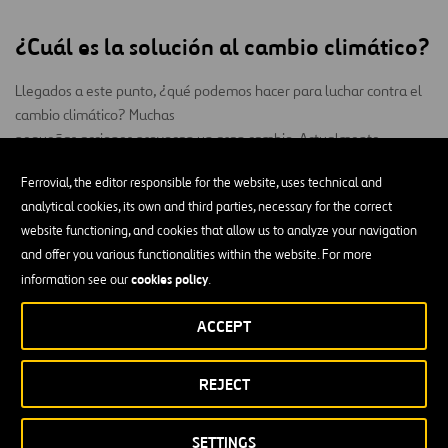
¿Cuál es la solución al cambio climático?
Llegados a este punto, ¿qué podemos hacer para luchar contra el
cambio climático? Muchas
pequeñas acciones provocan un gran cambio. Actualmente,
gobiernos, empresas y
Ferrovial, the editor responsible for the website, uses technical and
ciudadanos de todo el mundo se esfuerzan por reducir su impacto
analytical cookies, its own and third parties, necessary for the correct
negativo en el planeta a
website functioning, and cookies that allow us to analyze your navigation
través de políticas ambientales y pequeños cambios en el estilo de
and offer you various functionalities within the website. For more
vida.
cookies policy
information see our
.
Estas son tres simples acciones para iniciar a ser más eco-friendly:
ACCEPT
Separa tus residuos para que puedan ser reutilizados o
REJECT
reciclados.
Prefiere productos de proximidad, sostenibles y a granel.
SETTINGS