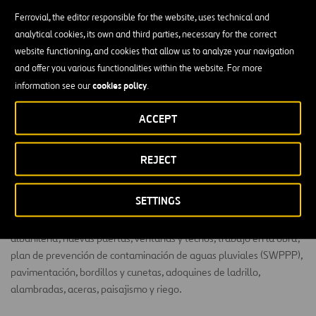
Ferrovial, the editor responsible for the website, uses technical and
analytical cookies, its own and third parties, necessary for the correct
website functioning, and cookies that allow us to analyze your navigation
and offer you various functionalities within the website. For more
La estación de bombeo de transferencia de Arkansas
cookies policy
information see our
.
ubicada en Arlington, Texas, supuso un proyecto de
ACCEPT
construcción de 2,1 millones de dólares.
El equipo de PLW Waterworks construyó nuevas tuberías, cajas de
REJECT
medidores prefabricadas, la estación de bombeo, el sistema de
climatización, bombas de turbina verticales de 3,5 MGD,
SETTINGS
electricidad, instrumentación y controles (SCADA). El proyecto
también abarcó la construcción de un generador de gas natural,
albañilería, nuevas puertas, ventanas y techos, trabajo en la obra,
plan de prevención de contaminación de aguas pluviales (SWPPP),
pavimentación, bordillos y cunetas, adoquines de ladrillo,
alambradas, aceras, paisajismo y riego.