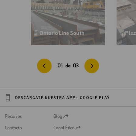
Ontario Line South
Plaz
01
de
03
DESCÁRGATE NUESTRA APP:
GOOGLE PLAY
Recursos
Blog
Abrir
en
Contacto
Canal Ético
una
Abrir
nueva
en