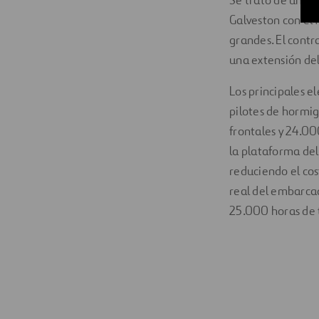
Galveston con el
grandes. El contr
una extensión de
Los principales 
pilotes de hormig
frontales y 24.0
la plataforma de
reduciendo el cos
real del embarcad
25.000 horas de 