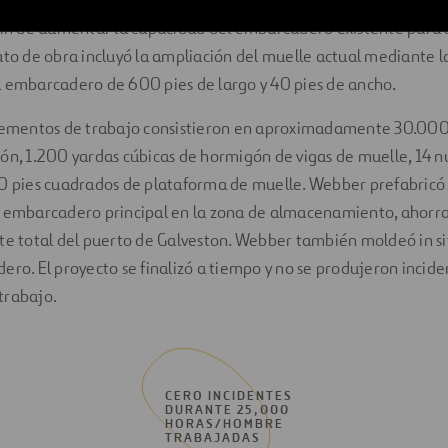
 fin de aumentar la capacidad del embarcadero existente para
ato de obra incluyó la ampliación del muelle actual mediante l
l embarcadero de 600 pies de largo y 40 pies de ancho.
elementos de trabajo consistieron en aproximadamente 30.000 
ón, 1.200 yardas cúbicas de hormigón de vigas de muelle, 14 
00 pies cuadrados de plataforma de muelle. Webber prefabricó 
l embarcadero principal en la zona de almacenamiento, ahorr
te total del puerto de Galveston. Webber también moldeó in si
ero. El proyecto se finalizó a tiempo y no se produjeron incide
trabajo.
CERO INCIDENTES
DURANTE 25,000
HORAS/HOMBRE
TRABAJADAS