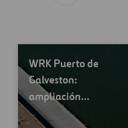
WRK Puerto de
Galveston:
ampliación…