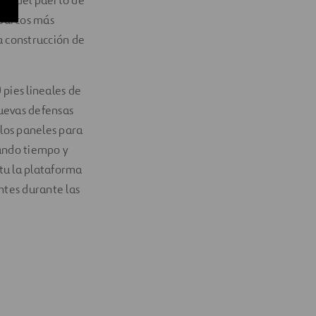
 barcos más
a construcción de
pies lineales de
nuevas defensas
los paneles para
ando tiempo y
tu la plataforma
ntes durante las