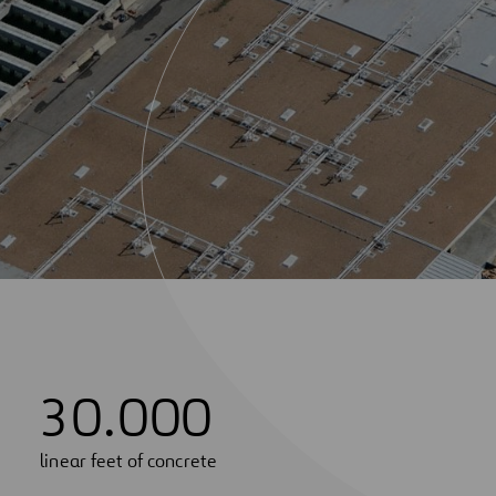
3
0
.
0
0
0
linear feet of concrete