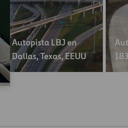
Autopista LBJ en
Aut
Dallas, Texas, EEUU
183