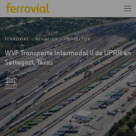
FERROVIAL
NEGOCIOS
PROYECTOS
WVF Transporte Intermodal II de UPRR en
Settegast, Texas