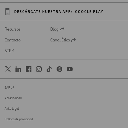
DESCÁRGATE NUESTRA APP:
GOOGLE PLAY
Recursos
Blog
Abrir
en
Contacto
Canal Ético
una
Abrir
nueva
en
STEM
pestaña
una
nueva
pestaña
SAR
Abrir
en
una
Accesibilidad
nueva
pestaña
Aviso legal
Política de privacidad