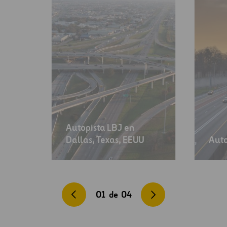
Autopista LBJ en
Dallas, Texas, EEUU
Auto
01
de
04