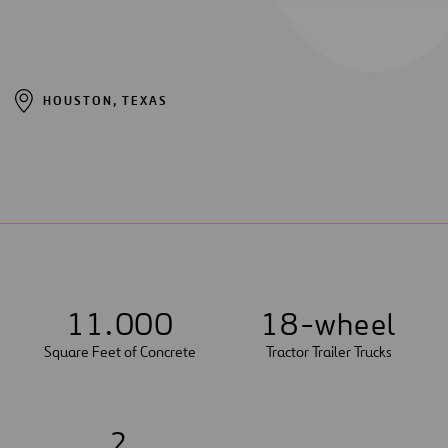
HOUSTON, TEXAS
1
1
.
0
0
0
1
8
-wheel
Square Feet of Concrete
Tractor Trailer Trucks
2