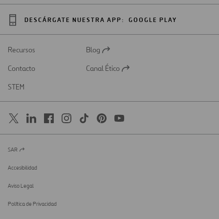
DESCÁRGATE NUESTRA APP:
GOOGLE PLAY
Recursos
Blog
Abrir
en
Contacto
Canal Ético
una
Abrir
nueva
en
STEM
pestaña
una
nueva
pestaña
SAR
Abrir
en
una
Accesibilidad
nueva
pestaña
Aviso Legal
Política de Privacidad