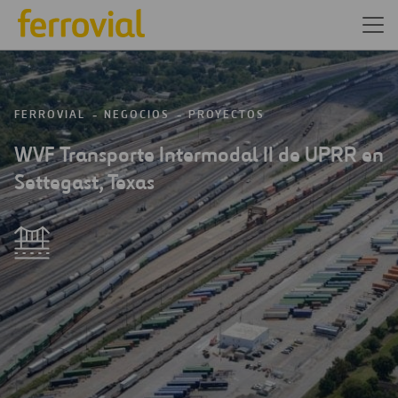
FERROVIAL
NEGOCIOS
PROYECTOS
WVF Transporte Intermodal II de UPRR en
Settegast, Texas