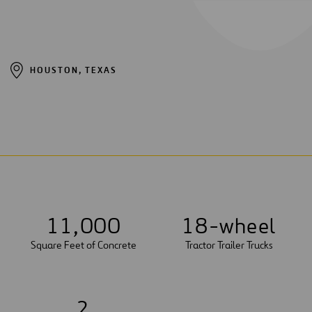
HOUSTON, TEXAS
1
1
,
0
0
0
1
8
-wheel
Square Feet of Concrete
Tractor Trailer Trucks
2