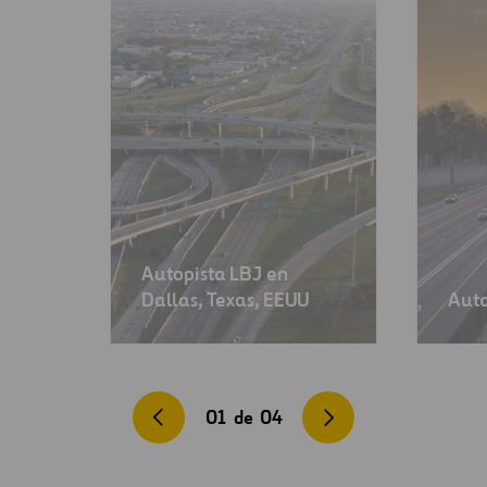
Autopista LBJ en
Dallas, Texas, EEUU
Auto
01
de
04