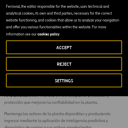
Ferrovial, the editor responsible for the website, uses technical and
analytical cookies, its own and third parties, necessary for the correct
Solicitar una cotización o información:
website functioning, and cookies that allow us to analyze your navigation
atencionclientescma@siemsa.com
and offer you various functionalities within the website. For more
cookies policy
information see our
.
Somos partner oficial de los productos de fiabilidad de
EMERSON en España
ACCEPT
REJECT
SETTINGS
AMS Emerson
, líder mundial en tecnologías de predicción y
protección que mejoran la confiabilidad en la planta.
Mantenga los activos de la planta disponibles y produciendo
ingresos mediante la aplicación de inteligencia predictiva y
diagnóstico de campo a sus activos monitorizados.