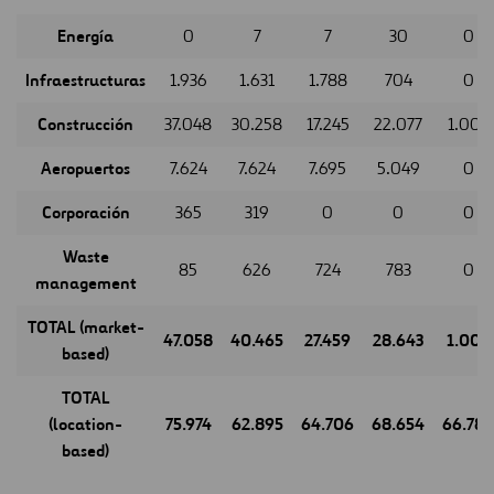
Energía
0
7
7
30
0
Infraestructuras
1.936
1.631
1.788
704
0
Construcción
37.048
30.258
17.245
22.077
1.005
Aeropuertos
7.624
7.624
7.695
5.049
0
Corporación
365
319
0
0
0
Waste
85
626
724
783
0
management
TOTAL (market-
47.058
40.465
27.459
28.643
1.005
based)
TOTAL
(location-
75.974
62.895
64.706
68.654
66.789
based)