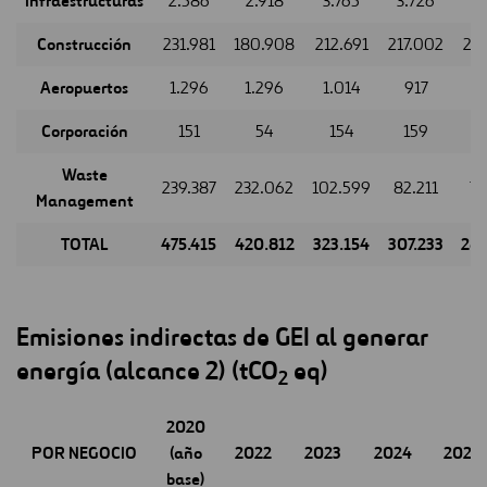
Infraestructuras
2.586
2.918
3.765
3.726
3
Construcción
231.981
180.908
212.691
217.002
20
Aeropuertos
1.296
1.296
1.014
917
Corporación
151
54
154
159
Waste
239.387
232.062
102.599
82.211
72
Management
TOTAL
475.415
420.812
323.154
307.233
28
Emisiones indirectas de GEI al generar
energía (alcance 2)
(tCO
eq)
2
2020
POR NEGOCIO
(año
2022
2023
2024
2025
base)