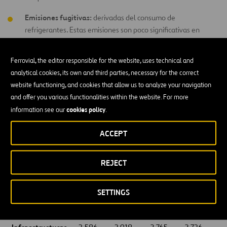
Emisiones fugitivas:
derivadas del consumo de
refrigerantes. Estas emisiones son poco significativas en
comparación con el resto.
Ferrovial, the editor responsible for the website, uses technical and
Móviles:
emisiones procedentes de la combustión de
analytical cookies, its own and third parties, necessary for the correct
combustibles en vehículos y motocicletas gestionados por la
website functioning, and cookies that allow us to analyze your navigation
compañía.
and offer you various functionalities within the website. For more
cookies policy
information see our
.
Emisiones directas de GEI (alcance 1)
ACCEPT
(tCO
eq)
2
2020
REJECT
POR NEGOCIO
(año
2022
2023
2024
2
base)
SETTINGS
Energía
13
3.576
3.091
3.217
4