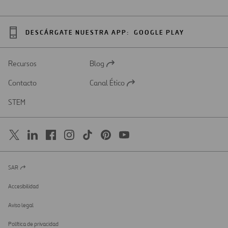
DESCÁRGATE NUESTRA APP:
GOOGLE PLAY
Recursos
Blog
Abrir
en
Contacto
Canal Ético
una
Abrir
nueva
en
STEM
pestaña
una
nueva
pestaña
SAR
Abrir
en
una
Accesibilidad
nueva
pestaña
Aviso legal
Política de privacidad