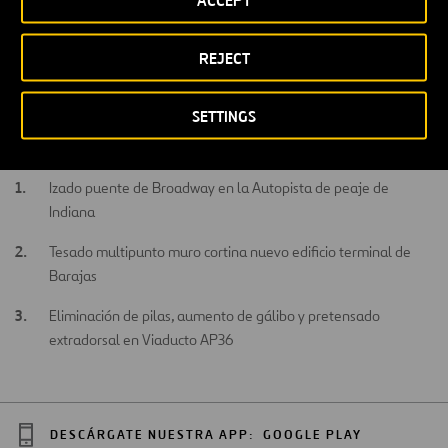
ACCEPT
Cilindros con tuercas de seguridad.
REJECT
Cilindros con cabezal basculante.
SETTINGS
Proyectos
Izado puente de Broadway en la Autopista de peaje de
Indiana
Tesado multipunto muro cortina nuevo edificio terminal de
Barajas
Eliminación de pilas, aumento de gálibo y pretensado
extradorsal en Viaducto AP36
DESCÁRGATE NUESTRA APP:
GOOGLE PLAY