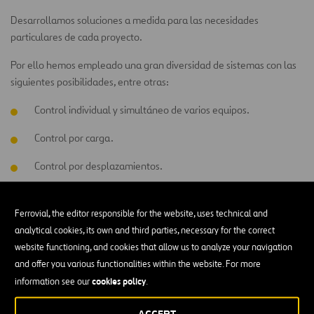
Desarrollamos soluciones a medida para las necesidades
particulares de cada proyecto.
Por ello hemos empleado una gran diversidad de sistemas con las
siguientes posibilidades, entre otras:
Control individual y simultáneo de varios equipos.
Control por carga.
Control por desplazamientos.
Control electrónico e informático de los sistemas hidráulicos.
Ferrovial, the editor responsible for the website, uses technical and
analytical cookies, its own and third parties, necessary for the correct
Estos sistemas pueden aplicarse a cualquier capacidad, carrera y
website functioning, and cookies that allow us to analyze your navigation
tipología de gatos:
and offer you various functionalities within the website. For more
cookies policy
information see our
.
Cilindros de doble efecto.
Cilindros huecos.