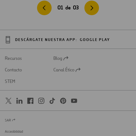
01
de
03
DESCÁRGATE NUESTRA APP:
GOOGLE PLAY
Recursos
Blog
Abrir
en
Contacto
Canal Ético
una
Abrir
nueva
en
STEM
pestaña
una
nueva
pestaña
SAR
Abrir
en
una
Accesibilidad
nueva