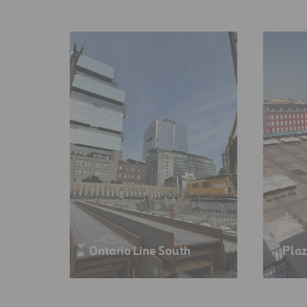
Ontario Line South
Plaz