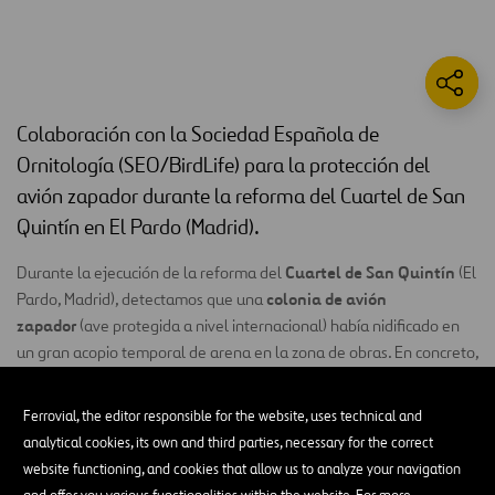
Colaboración con la Sociedad Española de
Ornitología (SEO/BirdLife) para la protección del
avión zapador durante la reforma del Cuartel de San
Quintín en El Pardo (Madrid).
Cuartel de San Quintín
Durante la ejecución de la reforma del
(El
colonia de avión
Pardo, Madrid), detectamos que una
zapador
(ave protegida a nivel internacional) había nidificado en
un gran acopio temporal de arena en la zona de obras. En concreto,
16 y 18 nidos
se llegaron a localizar entre
de esta especie
migratoria transahariana.
Ferrovial, the editor responsible for the website, uses technical and
analytical cookies, its own and third parties, necessary for the correct
Ante tal circunstancia, decidimos adoptar un compromiso en
website functioning, and cookies that allow us to analyze your navigation
colaboración con la
Sociedad Española de