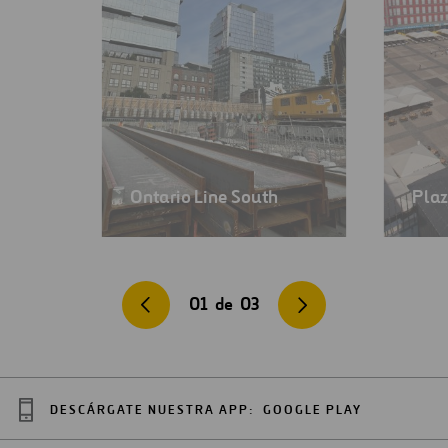
Ontario Line South
Plaz
01
de
03
DESCÁRGATE NUESTRA APP:
GOOGLE PLAY