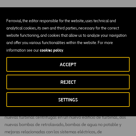
Ferrovial, the editor responsible for the website, uses technical and
analytical cookies, its own and third parties, necessary for the correct
website functioning, and cookies that allow us to analyze your navigation
PLW Waterworks está rehabilitando los filtros
and offer you various functionalities within the website. For more
terciarios de la planta de tratamiento de aguas
cookies policy
information see our
.
residuales de Walnut Creek en Austin, Texas.
ACCEPT
El proyecto abarca la rehabilitación completa de los filtros 1 a 4, el
reemplazo de los desagües subterráneos, medios, canales, todas
las válvulas de afluente de los filtros, válvulas de efluente,
REJECT
medidores de efluente y tuberías asociadas. El equipo también
reemplazará las canaletas y medios de los filtros 5 a 10 y construirá
SETTINGS
un nuevo tanque Clearwell en la zona sur y otro en la zona norte. El
equipo de Walnut Creek también completará la instalación de dos
nuevas turbinas centrífugas en un nuevo edificio de turbinas, dos
nuevas bombas de retrolavado, bombas de agua no potable y
mejoras relacionadas con los sistemas eléctricos, de