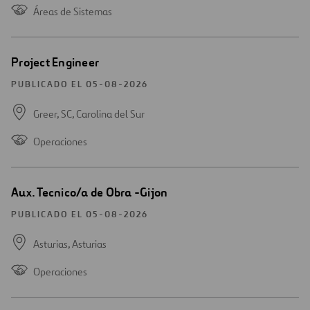
Áreas de Sistemas
Abrir
Project Engineer
una
nueva
PUBLICADO EL 05-08-2026
ventana
Greer, SC,
Carolina del Sur
Operaciones
Abrir
Aux. Tecnico/a de Obra -Gijon
una
nueva
PUBLICADO EL 05-08-2026
ventana
Asturias,
Asturias
Operaciones