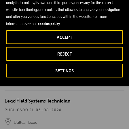
PUBLICADO EL 05-08-2026
analytical cookies, its own and third parties, necessary for the correct
website functioning, and cookies that allow us to analyze your navigation
Sarasota,
Florida
and offer you various functionalities within the website. For more
cookies policy
information see our
.
Mantenimiento de Carreteras
ACCEPT
Abrir
Webber – Form Builder – Heavy Civil
una
REJECT
nueva
PUBLICADO EL 05-08-2026
ventana
Canyon, TX,
Texas
SETTINGS
Mantenimiento de Carreteras
Abrir
Lead Field Systems Technician
una
nueva
PUBLICADO EL 05-08-2026
ventana
Dallas,
Texas