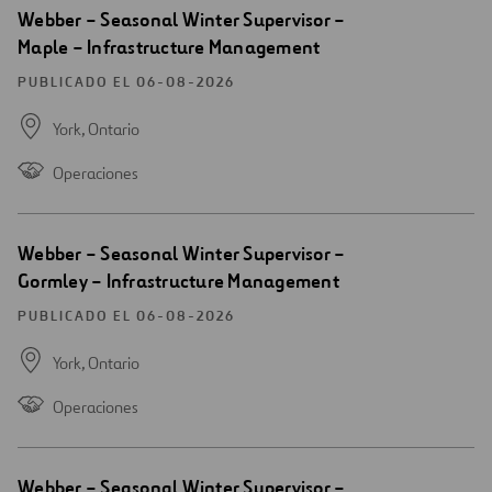
Abrir
Webber – Seasonal Winter Supervisor –
una
Maple – Infrastructure Management
nueva
ventana
PUBLICADO EL 06-08-2026
York,
Ontario
Operaciones
Abrir
Webber – Seasonal Winter Supervisor –
una
Gormley – Infrastructure Management
nueva
ventana
PUBLICADO EL 06-08-2026
York,
Ontario
Operaciones
Abrir
Webber – Seasonal Winter Supervisor –