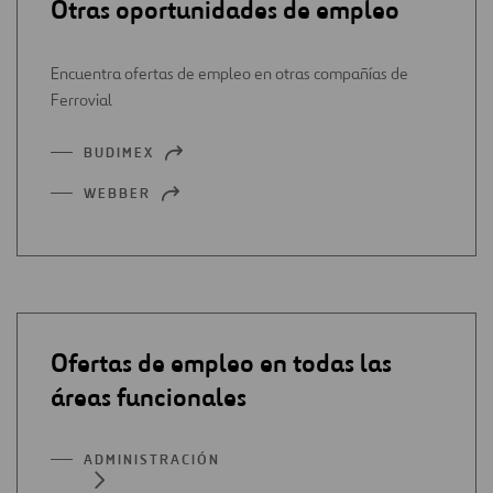
Otras oportunidades de empleo
Encuentra ofertas de empleo en otras compañías de
Ferrovial
BUDIMEX
ABRIR
EN
WEBBER
ABRIR
UNA
EN
NUEVA
UNA
PESTAÑA
NUEVA
PESTAÑA
Ofertas de empleo en todas las
áreas funcionales
ADMINISTRACIÓN