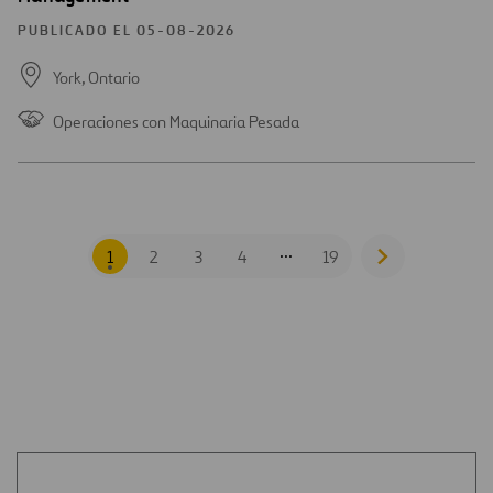
PUBLICADO EL 05-08-2026
York,
Ontario
Operaciones con Maquinaria Pesada
...
1
2
3
4
19
Go
to
next
page