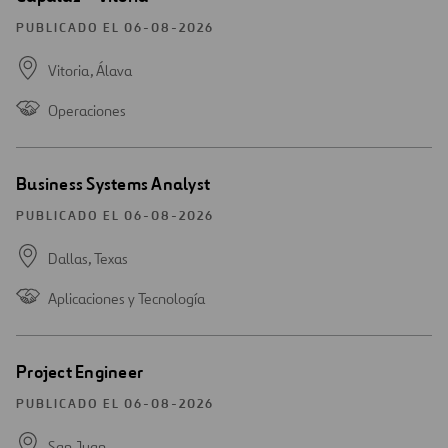
una
nueva
PUBLICADO EL 06-08-2026
ventana
Vitoria,
Álava
Operaciones
Abrir
Business Systems Analyst
una
nueva
PUBLICADO EL 06-08-2026
ventana
Dallas,
Texas
Aplicaciones y Tecnología
Abrir
Project Engineer
una
nueva
PUBLICADO EL 06-08-2026
ventana
San Juan,