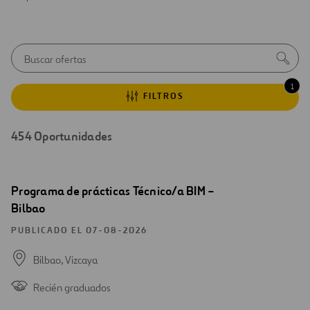
Aviso
Busc
inicial
de
autocomp
1
FILTROS
454
Oportunidades
Resultados
Abrir
Programa de prácticas Técnico/a BIM –
de
una
Bilbao
búsqueda
nueva
ventana
PUBLICADO EL 07-08-2026
Bilbao,
Vizcaya
Recién graduados