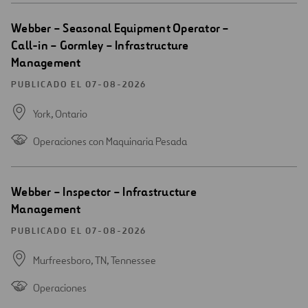
Abrir
Webber – Seasonal Equipment Operator –
una
Call-in – Gormley – Infrastructure
nueva
Management
ventana
PUBLICADO EL 07-08-2026
York,
Ontario
Operaciones con Maquinaria Pesada
Abrir
Webber – Inspector – Infrastructure
una
Management
nueva
ventana
PUBLICADO EL 07-08-2026
Murfreesboro, TN,
Tennessee
Operaciones