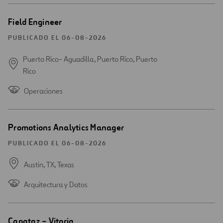
Abrir
Field Engineer
una
nueva
PUBLICADO EL 06-08-2026
ventana
Puerto Rico- Aguadilla, Puerto Rico,
Puerto
Rico
Operaciones
Abrir
Promotions Analytics Manager
una
nueva
PUBLICADO EL 06-08-2026
ventana
Austin, TX,
Texas
Arquitectura y Datos
Abrir
Capataz – Vitoria