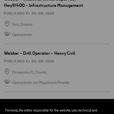
una
Hwy9/400 – Infrastructure Management
nueva
ventana
PUBLICADO EL 06-08-2026
York,
Ontario
Operaciones
Abrir
Webber – Drill Operator – Heavy Civil
una
nueva
PUBLICADO EL 05-08-2026
ventana
Pensacola, FL,
Florida
Operaciones con Maquinaria Pesada
Abrir
Webber- Bridge Mechanic- Infrastructure
una
Management
nueva
Ferrovial, the editor responsible for the website, uses technical and
ventana