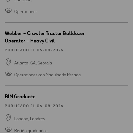
Operaciones
Abrir
Webber – Crawler Tractor Bulldozer
una
Operator – Heavy Civil
nueva
ventana
PUBLICADO EL 06-08-2026
Atlanta, GA,
Georgia
Operaciones con Maquinaria Pesada
Abrir
BIM Graduate
una
nueva
PUBLICADO EL 06-08-2026
ventana
London,
Londres
Recién graduados