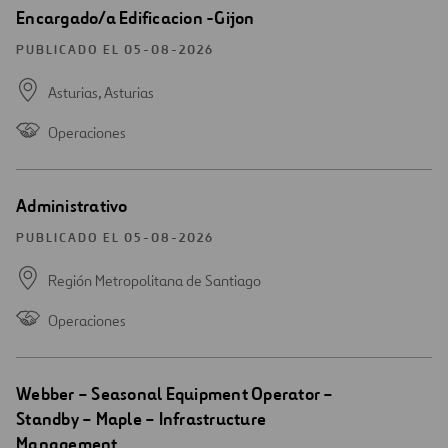
Abrir
Encargado/a Edificacion -Gijon
una
nueva
PUBLICADO EL 05-08-2026
ventana
Asturias,
Asturias
Operaciones
Abrir
Administrativo
una
nueva
PUBLICADO EL 05-08-2026
ventana
Región Metropolitana de Santiago
Operaciones
Abrir
Webber – Seasonal Equipment Operator –
una
Standby – Maple – Infrastructure
nueva
Management
ventana