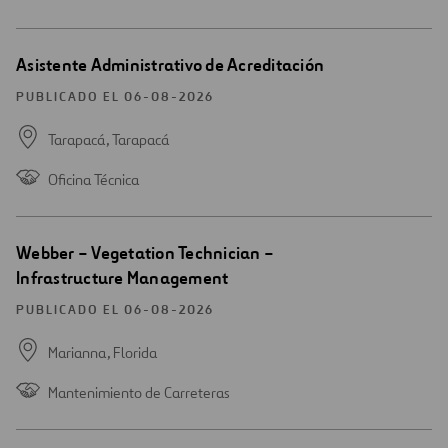
Abrir
Asistente Administrativo de Acreditación
una
nueva
PUBLICADO EL 06-08-2026
ventana
Tarapacá,
Tarapacá
Oficina Técnica
Abrir
Webber – Vegetation Technician –
una
Infrastructure Management
nueva
ventana
PUBLICADO EL 06-08-2026
Marianna,
Florida
Mantenimiento de Carreteras