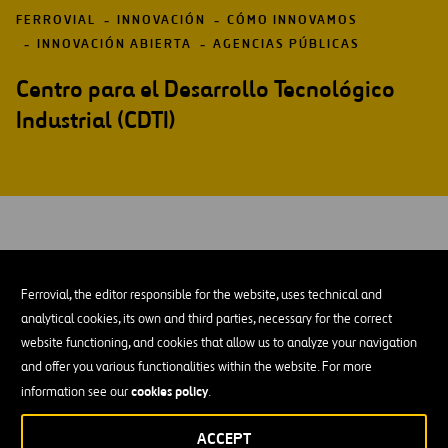
FERROVIAL
INNOVACIÓN
CÓMO INNOVAMOS
INNOVACIÓN ABIERTA
AGENCIAS PÚBLICAS
Centro para el Desarrollo Tecnológico
Industrial (CDTI)
Desarrollamos proyectos financiados por el Centro
para el Desarrollo Tecnológico Industrial (CDTI),
Ferrovial, the editor responsible for the website, uses technical and
entidad pública empresarial, dependiente del
analytical cookies, its own and third parties, necessary for the correct
Ministerio de Economía, Industria y Competitividad de
website functioning, and cookies that allow us to analyze your navigation
and offer you various functionalities within the website. For more
España.
cookies policy
information see our
.
El Centro para el Desarrollo Tecnológico Industrial (CDTI) promueve
ACCEPT
la innovación y el desarrollo tecnológico de las empresas