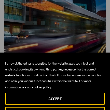
Instituto Europeo de Innovación y Tecnología (EIT)
Ferrovial, the editor responsible for the website, uses technical and
analytical cookies, its own and third parties, necessary for the correct
MÁS INFORMACIÓN
website functioning, and cookies that allow us to analyze your navigation
and offer you various functionalities within the website. For more
cookies policy
information see our
.
ACCEPT