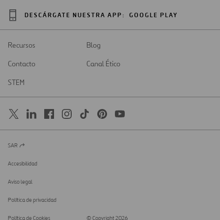
DESCÁRGATE NUESTRA APP:
GOOGLE PLAY
Recursos
Blog
Contacto
Canal Ético
STEM
SAR
Abrir
en
una
Accesibilidad
nueva
pestaña
Aviso legal
Política de privacidad
Política de Cookies
© Copyright 2026