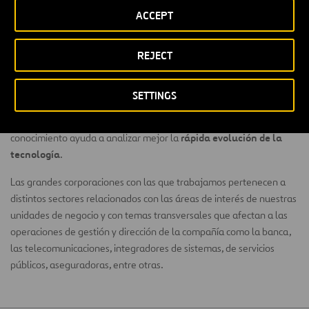
que dicha unión puede atraer a
startups
con una madurez mayor.
ACCEPT
nuevas tecnologías
En el contexto de las
(
inteligencia artificial
,
REJECT
realidad virtual
,
blockchain
,
big data
,
movilidad como servicio
,
nuevos modelos de negocio
tecnologías 5G
, entre otras) y los
disruptivos
que están surgiendo a raíz de las mismas, la
SETTINGS
colaboración con otras corporaciones facilita estar al día en cuanto
a las tendencias relacionadas con dichas tecnologías. Compartir
rápida evolución de la
conocimiento ayuda a analizar mejor la
tecnología
.
Las grandes corporaciones con las que trabajamos pertenecen a
distintos sectores relacionados con las áreas de interés de nuestras
unidades de negocio y con temas transversales que afectan a las
operaciones de gestión y dirección de la compañía como la banca,
las telecomunicaciones, integradores de sistemas, de servicios
públicos, aseguradoras, entre otras.