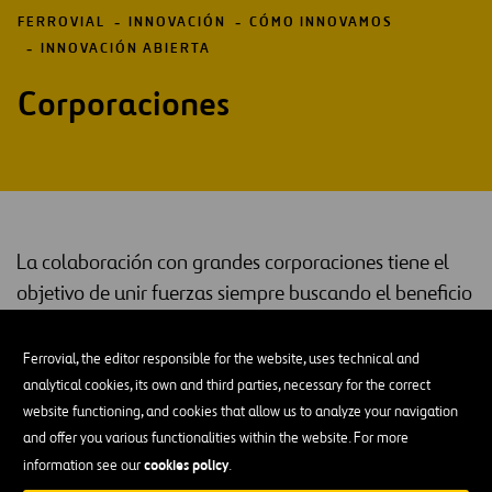
FERROVIAL
INNOVACIÓN
CÓMO INNOVAMOS
INNOVACIÓN ABIERTA
Corporaciones
La colaboración con grandes corporaciones tiene el
objetivo de unir fuerzas siempre buscando el beneficio
mutuo, compartir buenas prácticas en el desarrollo y
la gestión de la innovación, y aumentar la capacidad
Ferrovial, the editor responsible for the website, uses technical and
de atracción de cara al ecosistema de startups.
analytical cookies, its own and third parties, necessary for the correct
website functioning, and cookies that allow us to analyze your navigation
beneficio mutuo
La colaboración entre empresas implica un
para
and offer you various functionalities within the website. For more
ambas partes ya sea mediante el desarrollo conjunto de una
cookies policy
information see our
.
nueva solución, ya sea gracias a compartir conocimiento o gracias a