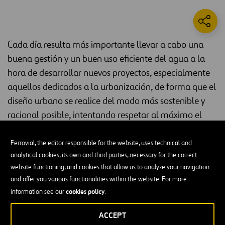
Cada día resulta más importante llevar a cabo una
buena gestión y un buen uso eficiente del agua a la
hora de desarrollar nuevos proyectos, especialmente
aquellos dedicados a la urbanización, de forma que el
diseño urbano se realice del modo más sostenible y
racional posible, intentando respetar al máximo el
ciclo natural del agua.
Ferrovial, the editor responsible for the website, uses technical and
En este sentido, el objetivo de Ferrovial Construcción con la
analytical cookies, its own and third parties, necessary for the correct
utilización de depósitos de celdas drenantes en el parque sobre
website functioning, and cookies that allow us to analyze your navigation
estación de metro de Paco de Lucía
la
de Madrid no fue otro que
and offer you various functionalities within the website. For more
filtrar al terreno el agua procedente de la lluvia
el de poder
,
cookies policy
information see our
.
que previamente fue captada y conducida por los distintos
elementos de drenaje dispuestos en superficie.
ACCEPT