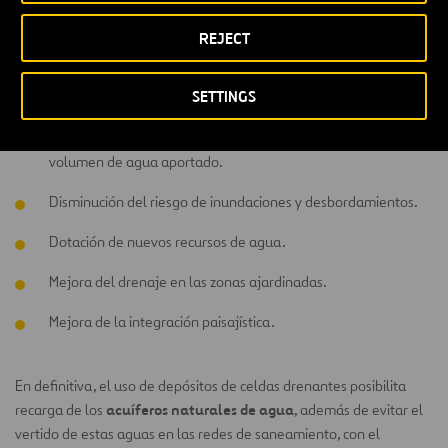
Entre las ventajas ambientales del uso de celdas drenantes
destacan:
REJECT
Reducción de plazos y costes de ejecución al evitar tener que
SETTINGS
canalizar el agua de lluvia hasta su vertido en la red.
Reducción de los gastos de depuración al reducirse el
volumen de agua aportado.
Disminución del riesgo de inundaciones y desbordamientos.
Dotación de nuevos recursos de agua.
Mejora del drenaje en las zonas ajardinadas.
Mejora de la integración paisajística.
En definitiva, el uso de depósitos de celdas drenantes posibilita
acuíferos naturales de agua
recarga de los
, además de evitar el
vertido de estas aguas en las redes de saneamiento, con el