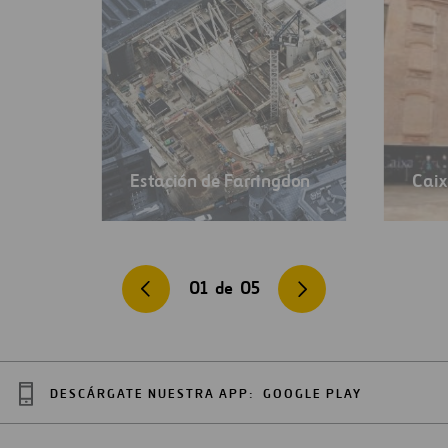
Estación de Farringdon
Caix
01
de
05
DESCÁRGATE NUESTRA APP:
GOOGLE PLAY