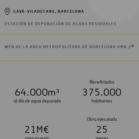
GAVÁ-VILADECANS, BARCELONA
ESTACIÓN DE DEPURACIÓN DE AGUAS RESIDUALES
WEB DE LA AREA METROPOLITANA DE BARCELONA AMB
OPEN
NEW
WIN
Beneficiados
6
4
.
0
0
0
m³
3
7
5
.
0
0
0
al día de agua depurada
habitantes
Obra ejecutada
2
1
M€
2
5
presupuesto
meses