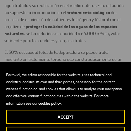
agua tratada y su reutilización en el medio natural. Esta actuación
tratamiento biológico
ha supuesto la incorporación en el
del
proceso de eliminación de nutrientes (nitrógeno y fósforo) con el
proteger la calidad de las aguas de los espacios
objetivo de
naturales.
Se ha reducido su capacidad a 64.000 m³/día, valor
suficiente para los caudales y cargas a tratar.
El 50% del caudal total de la depuradora se puede tratar
mediante un tratamiento terciario que consta básicamente de un
sistema de biorreactores de membranas (MBR)
, con membranas
de ultrafiltración de fibra hueca, y desinfección con rayos
Ferrovial, the editor responsible for the website, uses technical and
ultravioleta. De este proceso se obtiene un agua regenerada de
analytical cookies, its own and third parties, necessary for the correct
gran calidad apta para su reutilización en distintos ámbitos, lo que
website functioning, and cookies that allow us to analyze your navigation
es fundamental para preservar la laguna de la Murtra, un espacio
and offer you various functionalities within the website. For more
natural protegido de especial sensibilidad ambiental, y también
cookies policy
information see our
.
para preservar los recursos hídricos disponibles.
ACCEPT
Para el resto del caudal se utiliza un sistema de tratamiento de
(IFAS – Integrated Fixed Film Activated
soportes móviles