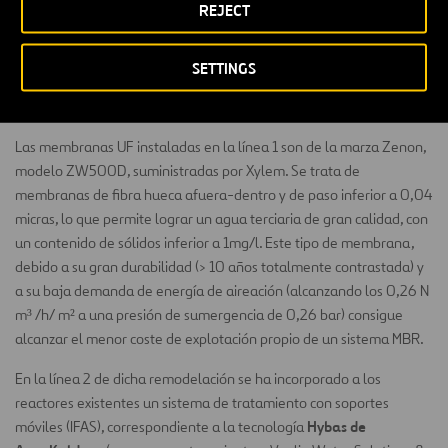
REJECT
Sludge)
. Ambas tecnologías han permitido aprovechar gran parte
de la obra civil de las instalaciones de tratamiento biológico
convencional, minimizando las necesidades de ocupación de
SETTINGS
espacio para la ampliación de la depuradora en cuanto a lo que a
calidad del efluente se refiere.
Las membranas UF instaladas en la línea 1 son de la marza Zenon,
modelo ZW500D, suministradas por Xylem. Se trata de
membranas de fibra hueca afuera-dentro y de paso inferior a 0,04
micras, lo que permite lograr un agua terciaria de gran calidad, con
un contenido de sólidos inferior a 1mg/l. Este tipo de membrana,
debido a su gran durabilidad (> 10 años totalmente contrastada) y
a su baja demanda de energía de aireación (alcanzando los 0,26 N
m³ /h/ m² a una presión de sumergencia de 0,26 bar) consigue
alcanzar el menor coste de explotación propio de un sistema MBR.
En la línea 2 de dicha remodelación se ha incorporado a los
reactores existentes un sistema de tratamiento con soportes
Hybas de
móviles (IFAS), correspondiente a la tecnología