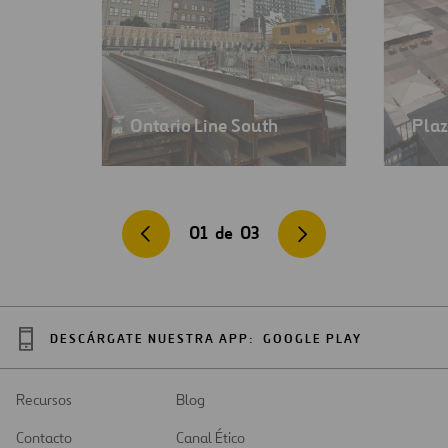
Ontario Line South
Plaz
01
de
03
DESCÁRGATE NUESTRA APP:
GOOGLE PLAY
Recursos
Blog
Contacto
Canal Ético