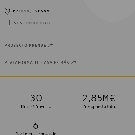
MADRID, ESPAÑA
SOSTENIBILIDAD
PROYECTO PRENDE
OPEN
NEW
WINDOW
PLATAFORMA TU CASA ES MÁS
OPEN
NEW
WINDOW
3
0
2
,
8
5
M€
Meses/Proyecto
Presupuesto total
6
Socios en el consorcio