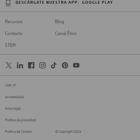
DESCÁRGATE NUESTRA APP:
GOOGLE PLAY
Recursos
Blog
Contacto
Canal Ético
STEM
SAR
Abrir
en
una
Accesibilidad
nueva
pestaña
Aviso legal
Política de privacidad
Política de Cookies
© Copyright 2026