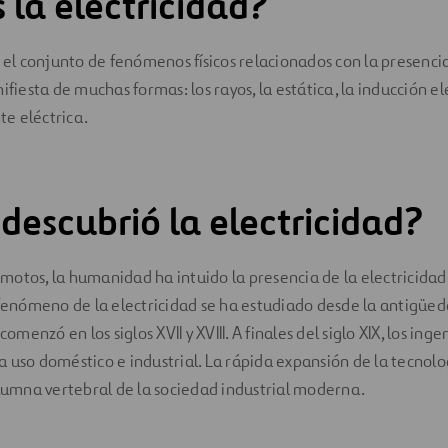
 la electricidad?
s el conjunto de fenómenos físicos relacionados con la presencia
nifiesta de muchas formas: los rayos, la estática, la inducción 
nte eléctrica.
descubrió la electricidad?
otos, la humanidad ha intuido la presencia de la electricidad
 fenómeno de la electricidad se ha estudiado desde la antigüed
comenzó en los siglos XVII y XVIII. A finales del siglo XIX, los ing
 uso doméstico e industrial. La rápida expansión de la tecnolog
olumna vertebral de la sociedad industrial moderna.