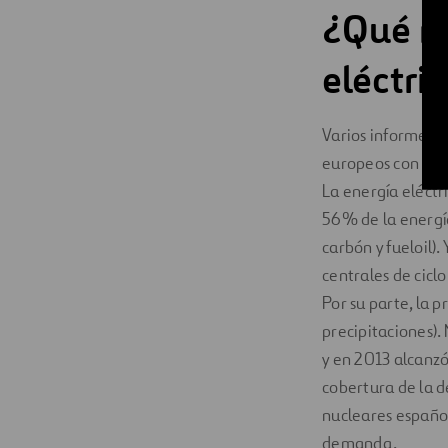
¿Qué re
eléctri
Varios informes d
europeos con la e
La energía eléct
56% de la energía
carbón y fueloil)
centrales de cic
Por su parte, la p
precipitaciones).
y en 2013 alcanzó
cobertura de la d
nucleares españo
demanda.