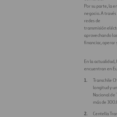
Por su parte, la 
negocio. A través 
redes de
transmisión eléctr
aprovechando las 
financiar, operar 
En la actualidad, 
encuentran en Eu
Transchile C
longitud y u
Nacional de T
más de 300.0
Centella Tra