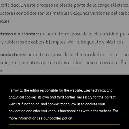
ctricidad. En este proceso se pierde parte de la carga eléctrica
ctores conocidos son los metales y algunas versiones del carb
sales.
tricos o aislantes:
no permiten el paso de la electricidad, po
 cubiertas de cables. Ejemplos: vidrio, baquelita y plásticos.
conductores:
permiten el paso de la electricidad en ciertas con
ión, etc.), mientras que en otras actúan como un aislante. Ejemp
io.
rconductores:
permiten el paso de la electricidad sin incurrir 
Ferrovial, the editor responsible for the website, uses technical and
ida de carga, siempre y cuando se encuentren en determinadas
analytical cookies, its own and third parties, necessary for the correct
website functioning, and cookies that allow us to analyze your
 aluminio.
navigation and offer you various functionalities within the website. For
cookies policy
more information see our
.