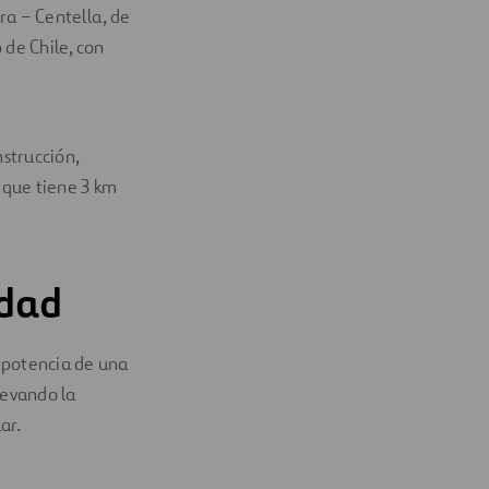
ra – Centella, de
de Chile, con
nstrucción,
 que tiene 3 km
idad
a potencia de una
levando la
ar.