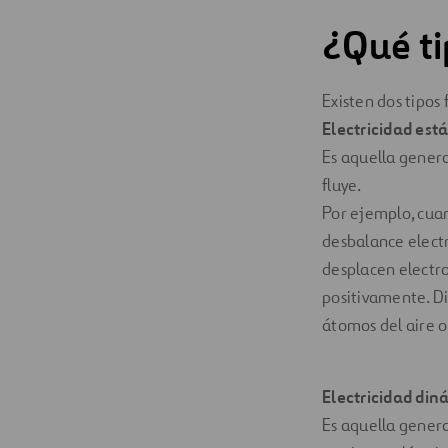
¿Qué ti
Existen dos tipos
Electricidad está
Es aquella genera
fluye.
Por ejemplo, cuan
desbalance electr
desplacen electr
positivamente. Di
átomos del aire o
Electricidad din
Es aquella genera