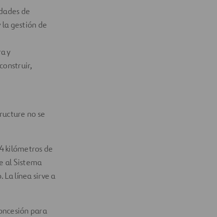
idades de
 la gestión de
ra y
construir,
tructure no se
4 kilómetros de
e al Sistema
 La línea sirve a
concesión para