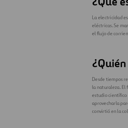
¿Qué es
Digitalización
La electricidad e
Automatización
eléctricas. Se ma
el flujo de corrie
Ingeniería
¿Quién 
Desde tiempos rem
la naturaleza. El
estudio científico 
aprovecharla para
convirtió en la c