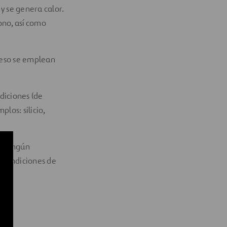
 y se genera calor.
ono, así como
r eso se emplean
diciones (de
los: silicio,
en ningún
 condiciones de