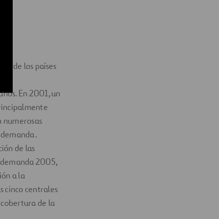
r
uno de los países
años. En 2001, un
principalmente
ron numerosas
la demanda.
ción de las
 la demanda 2005,
ión a la
s cinco centrales
 cobertura de la