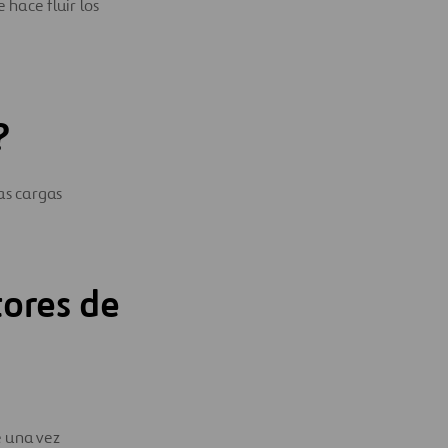
hace fluir los
?
as cargas
tores de
e una vez