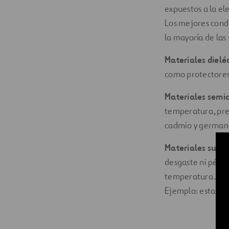
expuestos a la ele
Los mejores condu
la mayoría de las 
Materiales dieléc
como protectores y
Materiales semi
temperatura, pres
cadmio y german
Materiales supe
desgaste ni pérd
temperatura.
Ejemplo: estaño y