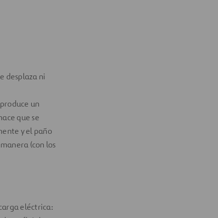
e desplaza ni
e produce un
 hace que se
mente y el paño
 manera (con los
carga eléctrica: