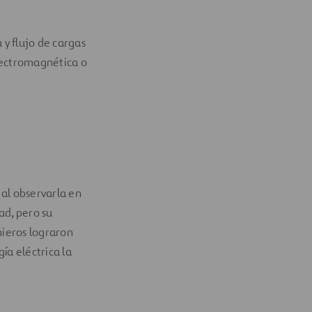
 y flujo de cargas
electromagnética o
 al observarla en
ad, pero su
enieros lograron
ía eléctrica la