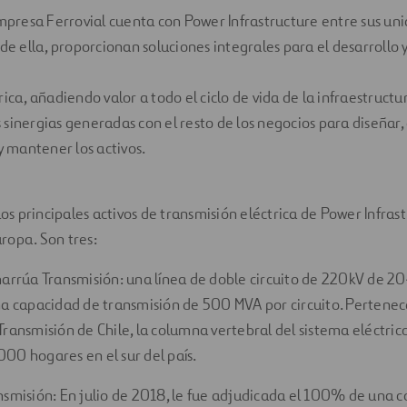
empresa Ferrovial cuenta con Power Infrastructure entre sus un
de ella, proporcionan soluciones integrales para el desarrollo y
ica, añadiendo valor a todo el ciclo de vida de la infraestructu
sinergias generadas con el resto de los negocios para diseñar, 
y mantener los activos.
los principales activos de transmisión eléctrica de Power Infras
ropa. Son tres:
harrúa Transmisión: una línea de doble circuito de 220kV de 20
na capacidad de transmisión de 500 MVA por circuito. Pertenec
ransmisión de Chile, la columna vertebral del sistema eléctrico.
00 hogares en el sur del país.
nsmisión: En julio de 2018, le fue adjudicada el 100% de una 