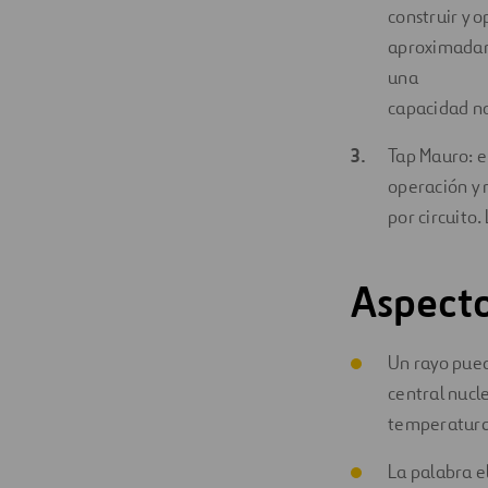
construir y 
aproximadame
una
capacidad no
Tap Mauro: e
operación y 
por circuito
Aspecto
Un rayo pued
central nucl
temperatura 
La palabra el