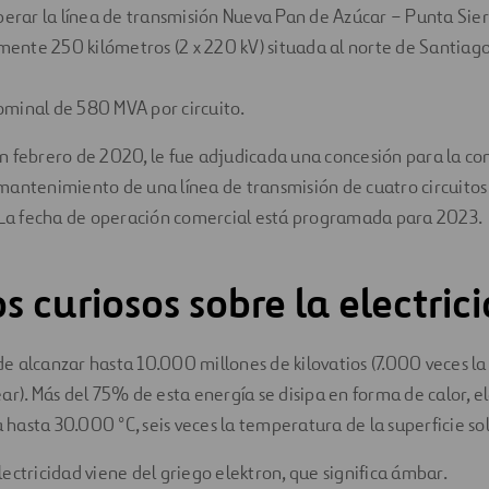
operar la línea de transmisión Nueva Pan de Azúcar – Punta Sier
nte 250 kilómetros (2 x 220 kV) situada al norte de Santiago 
minal de 580 MVA por circuito.
n febrero de 2020, le fue adjudicada una concesión para la co
mantenimiento de una línea de transmisión de cuatro circuitos
. La fecha de operación comercial está programada para 2023.
s curiosos sobre la electric
e alcanzar hasta 10.000 millones de kilovatios (7.000 veces l
ear). Más del 75% de esta energía se disipa en forma de calor, e
hasta 30.000 °C, seis veces la temperatura de la superficie sol
ectricidad viene del griego elektron, que significa ámbar.