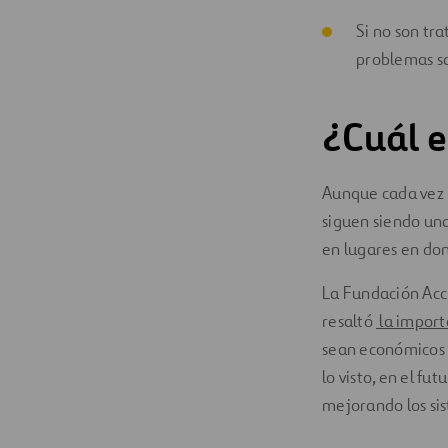
Si no son tr
problemas sa
¿Cuál e
Aunque cada vez m
siguen siendo una
en lugares en don
La Fundación Acc
resaltó
la import
sean económicos y
lo visto, en el fu
mejorando los sis