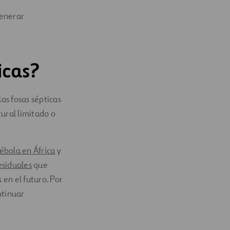
generar
icas?
as fosas sépticas
tural limitado o
ébola en África
y
esiduales
que
en el futuro. Por
ntinuar