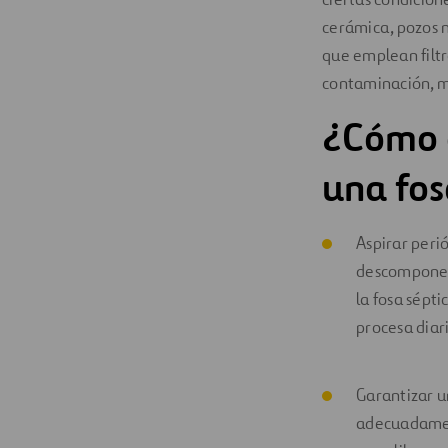
cerámica, pozos n
que emplean filtr
contaminación, ma
¿Cómo o
una fos
Aspirar peri
descomponen 
la fosa sépti
procesa diar
Garantizar 
adecuadamen