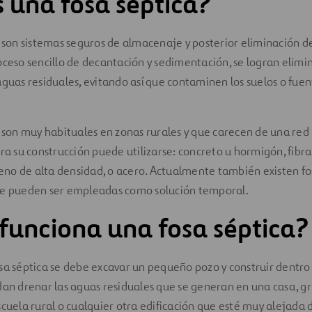
 una fosa séptica?
s son sistemas seguros de almacenaje y posterior eliminación de
oceso sencillo de decantación y sedimentación, se logran elimin
aguas residuales, evitando así que contaminen los suelos o fue
s son muy habituales en zonas rurales y que carecen de una red
ra su construcción puede utilizarse: concreto u hormigón, fibra 
ileno de alta densidad, o acero. Actualmente también existen fo
ue pueden ser empleadas como solución temporal.
unciona una fosa séptica?
sa séptica se debe excavar un pequeño pozo y construir dentro
dan drenar las aguas residuales que se generan en una casa, gr
scuela rural o cualquier otra edificación que esté muy alejada 