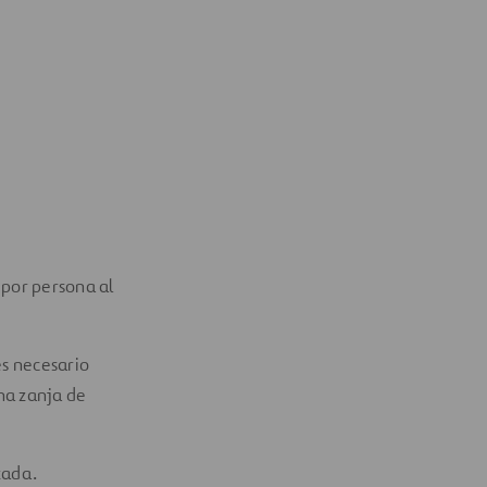
 por persona al
es necesario
na zanja de
zada.