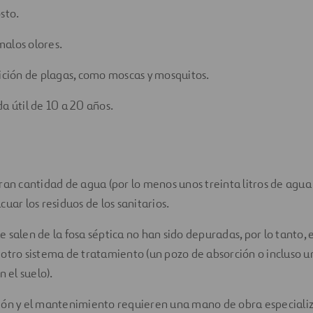
osto.
alos olores.
rición de plagas, como moscas y mosquitos.
a útil de 10 a 20 años.
gran cantidad de agua (por lo menos unos treinta litros de agua
cuar los residuos de los sanitarios.
 salen de la fosa séptica no han sido depuradas, por lo tanto, 
 otro sistema de tratamiento (un pozo de absorción o incluso u
n el suelo).
ión y el mantenimiento requieren una mano de obra especiali