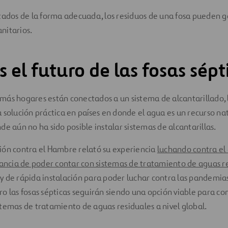
atados de la forma adecuada, los residuos de una fosa pueden 
nitarios.
s el futuro de las fosas sépt
ás hogares están conectados a un sistema de alcantarillado, l
 solución práctica en países en donde el agua es un recurso na
de aún no ha sido posible instalar sistemas de alcantarillas.
ión contra el Hambre relató su experiencia
luchando contra el 
ancia de poder contar con sistemas de tratamiento de aguas r
 de rápida instalación para poder luchar contra las pandemias 
turo las fosas sépticas seguirán siendo una opción viable para co
temas de tratamiento de aguas residuales a nivel global.