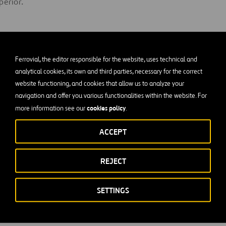
perior.
trada de agua de lluvia, ya que el exceso de agua puede tener 
cterias activas (microorganismos) dentro de la fosa.
Ferrovial, the editor responsible for the website, uses technical and
analytical cookies, its own and third parties, necessary for the correct
unto de ventilación para que se escapen los gases que son prod
website functioning, and cookies that allow us to analyze your
navigation and offer you various functionalities within the website. For
cteriana.
cookies policy
more information see our
.
 son las principales ventaja
ACCEPT
ajas de una fosa séptica?
REJECT
SETTINGS
tamiento eficaz antes de la fase de depuración del agua.