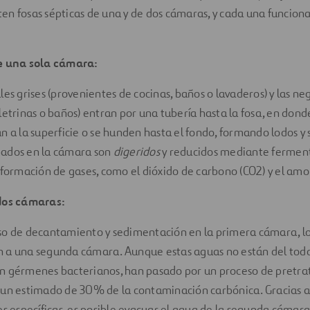
isten fosas sépticas de una y de dos cámaras, y cada una funcio
de una sola cámara:
les grises (provenientes de cocinas, baños o lavaderos) y las ne
letrinas o baños) entran por una tubería hasta la fosa, en dond
n a la superficie o se hunden hasta el fondo, formando lodos y
ados en la cámara son
digeridos
y reducidos mediante fermen
 formación de gases, como el dióxido de carbono (CO2) y el amo
 dos cámaras:
so de decantamiento y sedimentación en la primera cámara, lo
 a una segunda cámara. Aunque estas aguas no están del tod
n gérmenes bacterianos, han pasado por un proceso de pretr
un estimado de 30% de la contaminación carbónica. Gracias a 
es específicas, es posible evacuar el agua de la segunda cámar