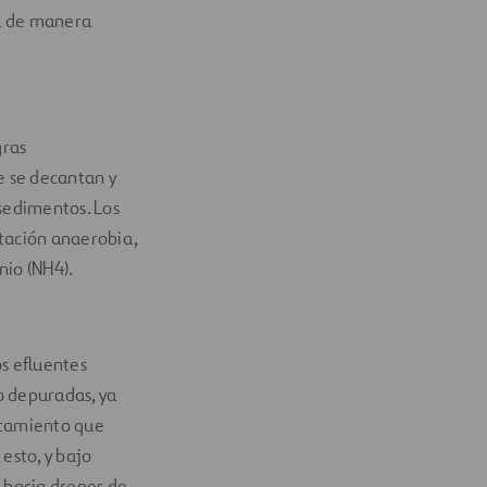
na de manera
gras
e se decantan y
 sedimentos. Los
tación anaerobia,
nio (NH4).
s efluentes
o depuradas, ya
atamiento que
esto, y bajo
a hacia drenes de