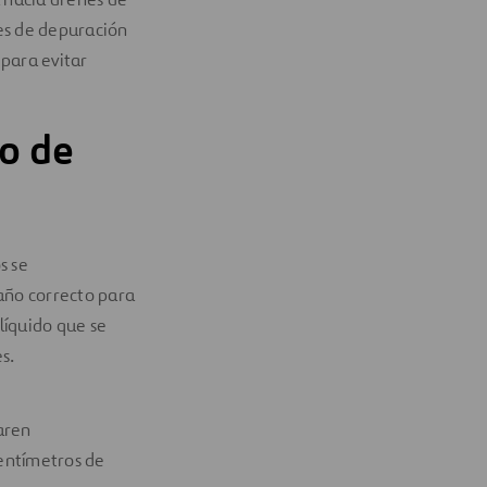
es de depuración
 para evitar
o de
s se
año correcto para
 líquido que se
es.
aren
entímetros de