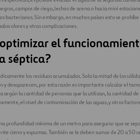
egros, campos de riego, lechos de arena o hacia mini estacion
os bacterianos. Sin embargo, en muchos países esto se prohíbe
los olores y otras complicaciones.
ptimizar el funcionamient
a séptica?
ódicamente los residuos acumulados. Solo la mitad de los sólido
y desaparecen, por esta razón es importante calcular el tam
ca según la cantidad de personas que la utilizan, la cantidad de
iamente, el nivel de contaminación de las aguas, y otros factor
una profundidad mínima de un metro para asegurar que se sep
te cieno y espumas. También se le deben sumar de 20 a 50 c