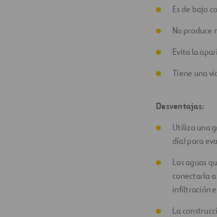
Es de bajo c
No produce m
Evita la apa
Tiene una vid
Desventajas:
Utiliza una 
día) para eva
Las aguas que
conectarla a
infiltración e
La construcc