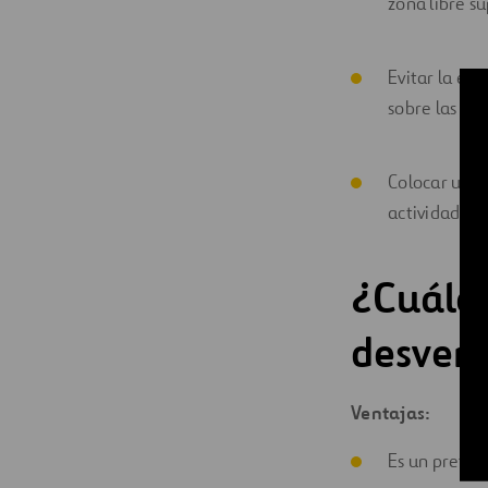
zona libre su
Evitar la en
sobre las ba
Colocar un p
actividad ba
¿Cuáles
desvent
Ventajas:
Es un pretra