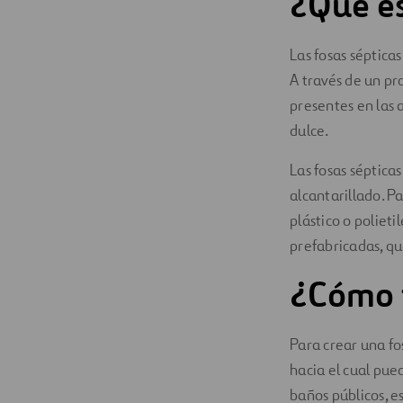
¿Qué es
Digitalización
Las fosas séptica
Automatización
A través de un pr
presentes en las 
Ingeniería
dulce.
Las fosas séptica
alcantarillado. Pa
plástico o poliet
prefabricadas, q
¿Cómo f
Para crear una fo
hacia el cual pue
baños públicos, e