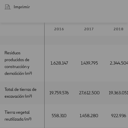
Imprimir
2016
2017
2018
Residuos
Residuos
producidos de
producidos de
1.628.147
1.439.795
2.344.50
construcción y
construcción y
demolición (m³)
demolición (m³)
Total de tierras de
Total de tierras de
19.759.576
27.612.500
19.363.05
excavación (m³)
excavación (m³)
Tierra vegetal
Tierra vegetal
558.310
1.458.280
922.936
reutilizada (m³)
reutilizada (m³)