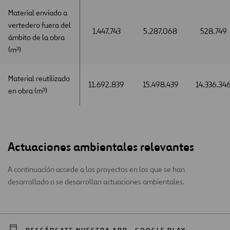
Material enviado a
Material enviado a
vertedero fuera del
vertedero fuera del
1.447.743
5.287.068
528.749
ámbito de la obra
ámbito de la obra
(m³)
(m³)
Material reutilizado
Material reutilizado
11.692.839
15.498.439
14.336.34
en obra (m³)
en obra (m³)
Actuaciones ambientales relevantes
A continuación accede a los proyectos en los que se han
desarrollado o se desarrollan actuaciones ambientales.