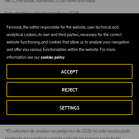
del 2,5% anual, tomando 2016 como año base.
Este objetivo se ha alcanzado en 2018.
Ferrovial, the editor responsible for the website, uses technical and
RESIDUOS NO PELIGROSOS(TN)
analytical cookies, its own and third parties, necessary for the correct
website functioning, and cookies that allow us to analyze your navigation
and offer you various functionalities within the website. For more
2016
2017
627.897
683.842
cookies policy
information see our
.
ACCEPT
2018
604.545
REJECT
** El volumen de residuos no peligrosos reportados en el Informe
SETTINGS
Annual 2018 incluyen 161,740 Tn de residuo no peligroso
gestionado pero no producido por Ferrovial
*El volumen de residuo no peligroso de 2016 ha sido recalculado
teniendo en cuenta la contribución de las nuevas sociedades