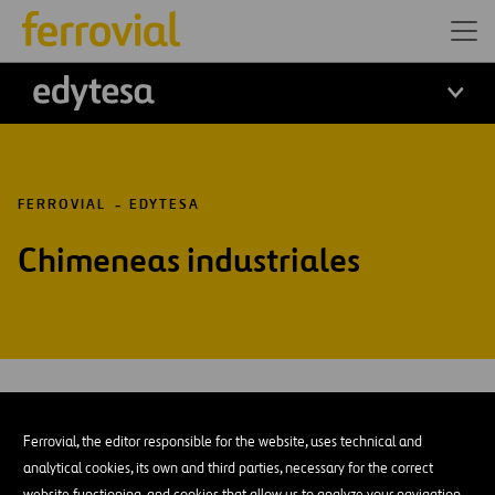
edytesa
FERROVIAL
EDYTESA
Chimeneas industriales
Disponemos de una gran experiencia en la ejecución
Ferrovial, the editor responsible for the website, uses technical and
de chimeneas, tanto de hormigón como metálicas.
analytical cookies, its own and third parties, necessary for the correct
website functioning, and cookies that allow us to analyze your navigation