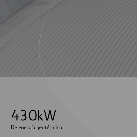
4
3
0
kW
De energía geotérmica