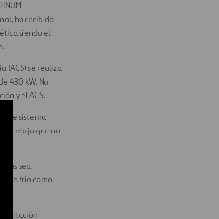
ATINUM
al, ha recibido
ética siendo el
n.
a (ACS) se realiza
de 430 kW. No
ción y el ACS.
 Este sistema
mo ventaja que no
endas sea
nto en frío como
 habitación