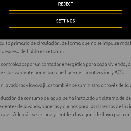
REJECT
ratura de frio y calor de forma individual, mejorando la eficie
n recibidas por una centralita instalada en cada vivienda que e
SETTINGS
 la sala de geotermia. Con las señales recibidas, este control e
cio y se adecúa a él; por ejemplo, elige el régimen de trabajo
ircuito primario de circulación, de forma que no se impulse más 
do exceso de fluido en retorno.
 controlados por un contador energético para cada vivienda,
exclusivamente por el uso que hace de climatización y ACS.
en lavadoras y lavavajillas también se suministra a través de l
educción de consumo de agua, se ha instalado un sistema de d
edentes de lavabos, bañeras y duchas para las cisternas de los i
arajes. Además, se recoge y reutiliza las aguas de lluvia para r