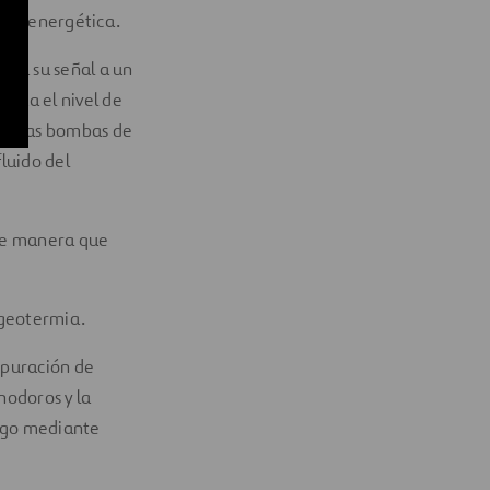
ncia energética.
nvía su señal a un
valúa el nivel de
 de las bombas de
fluido del
 de manera que
a geotermia.
epuración de
nodoros y la
iego mediante