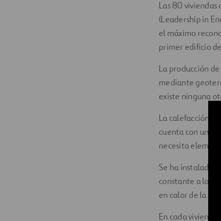
Las 80 viviendas 
(Leadership in En
el máximo reconoc
primer edificio d
La producción de 
mediante geoterm
existe ninguna otr
La calefacción y 
cuenta con un alt
necesita elemento
Se ha instalado 
constante a lo la
en calor de la ta
En cada vivienda,