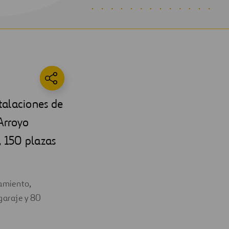
stalaciones de
Arroyo
, 150 plazas
eamiento,
 garaje y 80