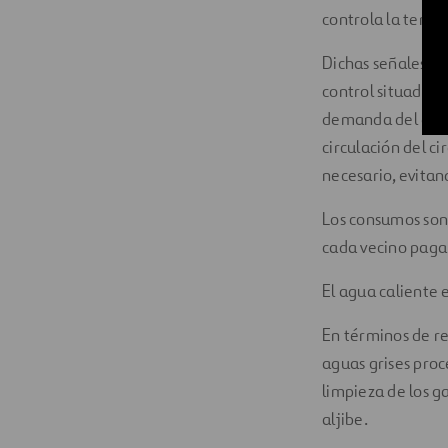
controla la tempe
Dichas señales so
control situado en
demanda del edifi
circulación del c
necesario, evitan
Los consumos son
cada vecino paga 
El agua caliente 
En términos de r
aguas grises proc
limpieza de los g
aljibe.