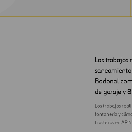
Los trabajos 
saneamiento,
Bodonal comp
de garaje y 8
Los trabajos real
fontanería y clim
trasteros en AR N