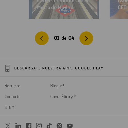
Celdas drenantes en el
Asoc
Metro de Madrid
CFB 
01
de
04
DESCÁRGATE NUESTRA APP:
GOOGLE PLAY
Recursos
Blog
Abrir
en
Contacto
Canal Ético
una
Abrir
nueva
en
STEM
pestaña
una
nueva
pestaña