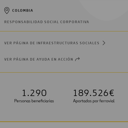
COLOMBIA
RESPONSABILIDAD SOCIAL CORPORATIVA
VER PÁGINA DE INFRAESTRUCTURAS SOCIALES
VER PÁGINA DE AYUDA EN ACCIÓN
OPEN
NEW
WINDOW
1
.
2
9
0
1
8
9
.
5
2
6
€
Personas beneficiarias
Aportados por ferrovial