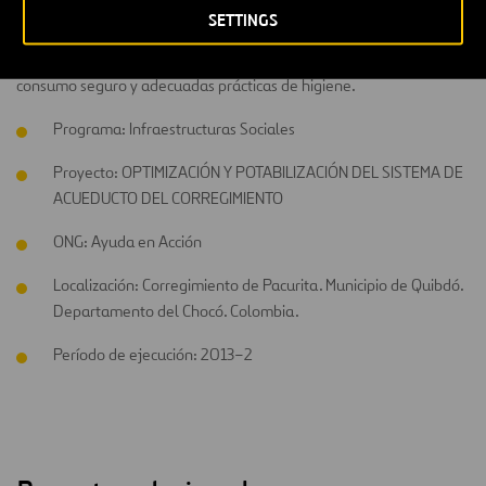
Comité de Agua como garantía para el mantenimiento y operación
SETTINGS
del sistema. También se llevaron a cabo talleres con diferentes
grupos poblacionales para la generación de hábitos saludables,
consumo seguro y adecuadas prácticas de higiene.
Programa: Infraestructuras Sociales
Proyecto: OPTIMIZACIÓN Y POTABILIZACIÓN DEL SISTEMA DE
ACUEDUCTO DEL CORREGIMIENTO
ONG: Ayuda en Acción
Localización: Corregimiento de Pacurita. Municipio de Quibdó.
Departamento del Chocó. Colombia.
Período de ejecución: 2013–2