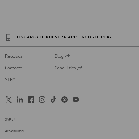
DESCÁRGATE NUESTRA APP:
GOOGLE PLAY
Recursos
Blog
Abrir
en
Contacto
Canal Ético
una
Abrir
nueva
en
STEM
pestaña
una
nueva
pestaña
SAR
Abrir
en
una
Accesibilidad
nueva
pestaña