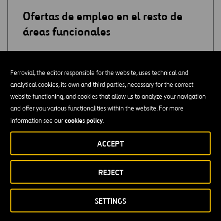
Ofertas de empleo en el resto de
áreas funcionales
ADMINISTRACIÓN
Ferrovial, the editor responsible for the website, uses technical and
analytical cookies, its own and third parties, necessary for the correct
APROVISIONAMIENTO
website functioning, and cookies that allow us to analyze your navigation
and offer you various functionalities within the website. For more
CALIDAD
cookies policy
information see our
.
COMPRAS
ACCEPT
CONSULTORÍA
REJECT
CONTABILIDAD / AUDITORÍA
SETTINGS
CONTROL DE PROYECTO / GESTIÓN DE