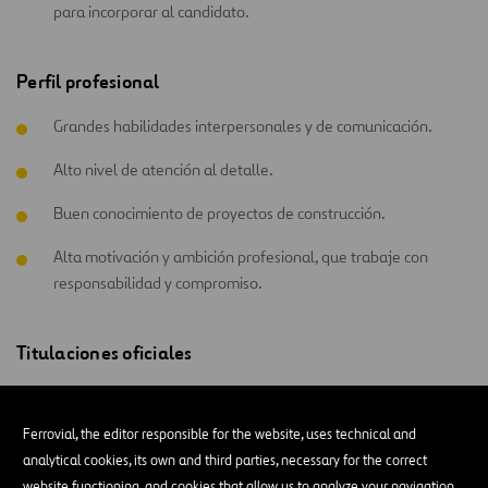
para incorporar al candidato.
Perfil profesional
Grandes habilidades interpersonales y de comunicación.
Alto nivel de atención al detalle.
Buen conocimiento de proyectos de construcción.
Alta motivación y ambición profesional, que trabaje con
responsabilidad y compromiso.
Titulaciones oficiales
Grado en Ciencias del trabajo, relaciones laborales y recursos
humanos.
Ferrovial, the editor responsible for the website, uses technical and
analytical cookies, its own and third parties, necessary for the correct
Grado en Psicología.
website functioning, and cookies that allow us to analyze your navigation