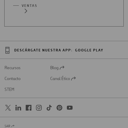
VENTAS
DESCÁRGATE NUESTRA APP:
GOOGLE PLAY
Recursos
Blog
Abrir
en
Contacto
Canal Ético
una
Abrir
nueva
en
STEM
pestaña
una
nueva
pestaña
SAR
Abrir