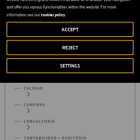
and offer you various functionalities within the website. For more
cookies policy
information see our
.
Ofertas de empleo en el resto de
ACCEPT
áreas funcionales
REJECT
ADMINISTRACIÓN
SETTINGS
APROVISIONAMIENTO
CALIDAD
COMPRAS
CONSULTORÍA
CONTABILIDAD / AUDITORÍA