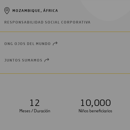
MOZAMBIQUE, ÁFRICA
RESPONSABILIDAD SOCIAL CORPORATIVA
ONG OJOS DEL MUNDO
OPEN
NEW
WINDOW
JUNTOS SUMAMOS
OPEN
NEW
WINDOW
1
2
1
0
,
0
0
0
Meses / Duración
Niños beneficiarios