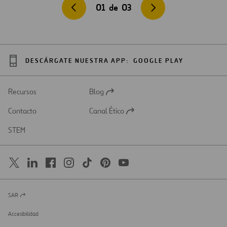
01
de
03
DESCÁRGATE NUESTRA APP:
GOOGLE PLAY
Recursos
Blog
Abrir
en
Contacto
Canal Ético
una
Abrir
nueva
en
STEM
pestaña
una
nueva
pestaña
SAR
Abrir
en
una
Accesibilidad
nueva
pestaña