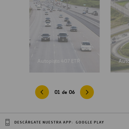
Autopista 407 ETR
Auto
01
de
06
DESCÁRGATE NUESTRA APP:
GOOGLE PLAY