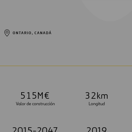
ONTARIO, CANADÁ
5
1
5
M€
3
2
km
Valor de construcción
Longitud
2015-2047
2019