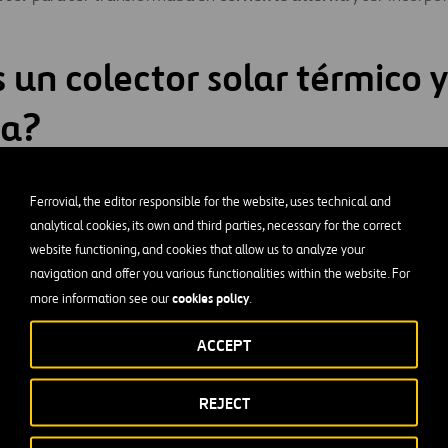
 un colector solar térmico 
na?
o
captador solar
, un colector solar, es un dispositivo diseñado 
Ferrovial, the editor responsible for the website, uses technical and
ía solar para subir la temperatura de un fluido
. Este fluido, 
analytical cookies, its own and third parties, necessary for the correct
iones
, como: calefacción doméstica, preparación de alimentos,
website functioning, and cookies that allow us to analyze your
so algunas aplicaciones menos obvias como: refrigeración (inte
navigation and offer you various functionalities within the website. For
ón de combustibles fósiles dentro de instalaciones eléctricas co
cookies policy
more information see our
.
n, se pueden utilizar distintos tipos de colectores:
ACCEPT
mperatura:
para aplicaciones domésticas. Puede ser plano (tam
REJECT
solar térmico
) o de tubos.