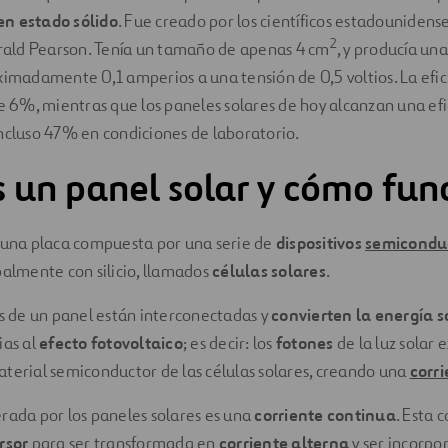
 en estado sólido
. Fue creado por los científicos estadounidens
2
erald Pearson. Tenía un tamaño de apenas 4 cm
, y producía un
ximadamente 0,1 amperios a una tensión de 0,5 voltios. La efic
de 6%, mientras que los paneles solares de hoy alcanzan una ef
ncluso 47% en condiciones de laboratorio.
 un panel solar y cómo fun
s una placa compuesta por una serie de
dispositivos
semicondu
palmente con silicio, llamados
células solares
.
es de un panel están interconectadas y
convierten la energía s
ias al
efecto fotovoltaico
; es decir: los
fotones
de la luz solar 
aterial semiconductor de las células solares, creando una
corri
rada por los paneles solares es una
corriente continua
. Esta 
rsor
para ser transformada en
corriente alterna
y ser incorpo