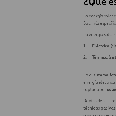
¿Qué es
Digitalización
La energía solar
Automatización
Sol
; más específi
Ingeniería
La energía solar 
Eléctrica (s
Térmica (si
En el
sistema fot
energía eléctrica
captada por
cole
Dentro de las pos
técnicas pasivas
construcciones so