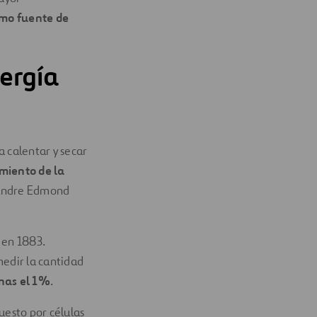
omo fuente de
ergía
a calentar y secar
miento de la
exandre Edmond
 en 1883.
 medir la cantidad
enas el 1%
.
uesto por células