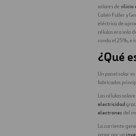
solares de
silicio
Calvin Fuller y G
eléctrica de apro
células era solo 
ronda el 25%, e i
¿Qué es
Un panel solar e
fabricados princi
Las células solar
electricidad
grac
electrones
del m
La corriente gene
pasar por un
inve