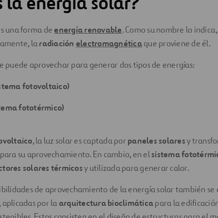
 la energía solar?
 es una forma de
energía renovable
. Como su nombre lo indica, 
camente, la
radiación
electromagnética
que proviene de él.
se puede aprovechar para generar dos tipos de energías:
istema fotovoltaico)
stema fototérmico)
ovoltaico
, la luz solar es captada por
paneles solares
y transf
 para su aprovechamiento. En cambio, en el
sistema fototérmi
ctores solares térmicos
y utilizada para generar calor.
ibilidades de aprovechamiento de la energía solar también se
, aplicadas por la
arquitectura bioclimática
para la edificació
stenibles
. Estas consisten en el diseño de
estructuras
para el m