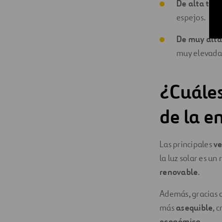
De alta tem
espejos.
De muy alt
muy elevadas
¿Cuáles
de la e
Las principales
ve
la luz solar es un
renovable
.
Además, gracias a
más
asequible
, 
económica
.