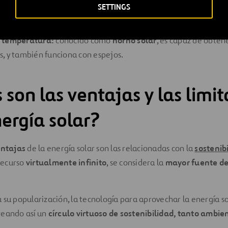
peratura:
conocido como concentrador solar, funciona con un 
SETTINGS
a temperatura:
conocido como
horno solar
, es capaz de obte
, y también funciona con espejos.
 son las ventajas y las limi
nergía solar?
ntajas
de la energía solar son las relacionadas con la
sostenib
 recurso
virtualmente infinito
, se considera la
mayor fuente de
 su popularización, la tecnología para aprovechar la energía s
creando así un
círculo virtuoso de sostenibilidad, tanto ambi