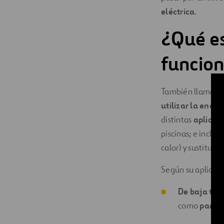
eléctrica
.
¿Qué es
funcio
También llamad
utilizar la energ
distintas
aplicac
piscinas; e inclu
calor) y sustituci
Según su aplicació
De baja te
como
panel 