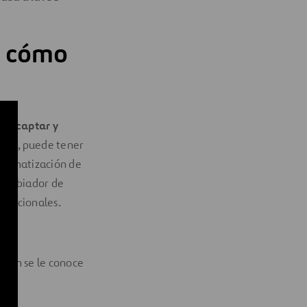
y cómo
para
captar y
luego, puede tener
 climatización de
rcambiador de
nvencionales.
bién se le conoce