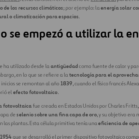
de los recursos climáticos
; por ejemplo: la
energía solar c
ral o climatización para espacios
.
 se empezó a utilizar la en
se ha utilizado desde la
antigüedad
como fuente de calor y par
bargo, en lo que se refiere a la
tecnología para el aprovecha
os inicios se remontan al año
1839
, cuando el físico francés Al
rió el
efecto fotovoltaico
.
a fotovoltaica
fue creada en Estados Unidos por Charles Fritts,
 capa de
selenio sobre una fina capa de oro
, y su objetivo era
n las plantas. Esta célula primitiva tenía una
eficiencia de ap
1954
que se desarrolló el primer dispositivo fotovoltaico comp