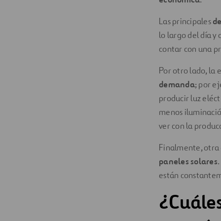
Las principales
d
lo largo del día y
contar con una pr
Por otro lado, la 
demanda
; por e
producir luz eléct
menos iluminación 
ver con la producc
Finalmente, otra 
paneles solares
.
están constanteme
¿Cuáles