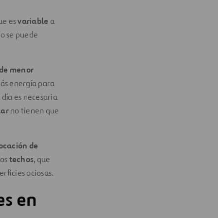
que es
variable
a
 no se puede
de menor
más energía para
 día es necesaria
lar
no tienen que
ocación de
los
techos
, que
rficies ociosas.
es en