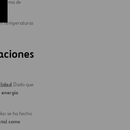
sistema de
ner temperaturas
taciones
ilidad
. Dado que
 energía
olar se ha hecho
ental como