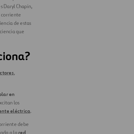
es Daryl Chapin,
a corriente
iencia de estas
iciencia que
ciona?
ctores
,
olar en
excitan los
ente eléctrica
.
corriente debe
rada a la
red