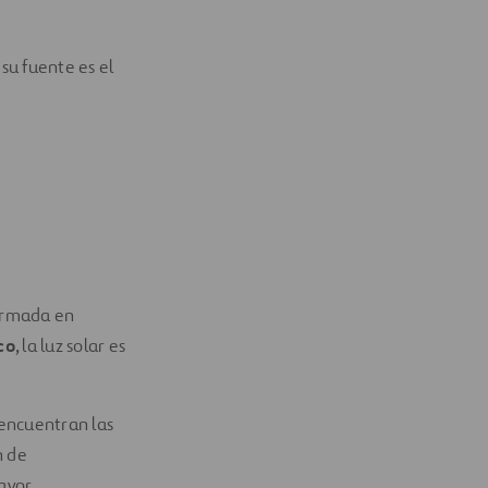
su fuente es el
ormada en
co
, la luz solar es
 encuentran las
n de
ayor