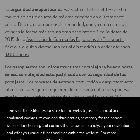
seguridad aeroportuaria
La
, especialmente tras el 11-S, se ha
convertido en un asunto de máxima prioridad en el transporte
aéreo. Debido a las normas de seguridad, que ya eran estrictas,
volar es la forma más segura para desplazarse. Según datos de
2015 de la
Asociación de Compañías Españolas de Transporte
Aéreo, si alguien viajase una vez al día tendría un accidente cada
3.000 años.
Los aeropuertos son infraestructuras complejas y buena parte
de esa complejidad está justificada con la seguridad de los
pasajeros.
Los procesos de entrada, facturación y desplazamiento
interno de los viajeros requieren de un diseño óptimo. Es por eso
que la T2 de Heathrow, antes de su inauguración, realizó 180
millones de pruebas con 14.000 simulaciones y 3.000 voluntarios.
Ferrovial, the editor responsible for the website, uses technical and
Los puntos de control de seguridad son frecuentes en toda la
analytical cookies, its own and third parties, necessary for the correct
infraestructura aeropuertos. En 2017 el Proyecto Great Hall de
website functioning, and cookies that allow us to analyze your navigation
renovación de la terminal Jeppesen (Aeropuerto Internacional de
and offer you various functionalities within the website. For more
Denver) tuvo como uno de los objetivos la renovación y ampliación