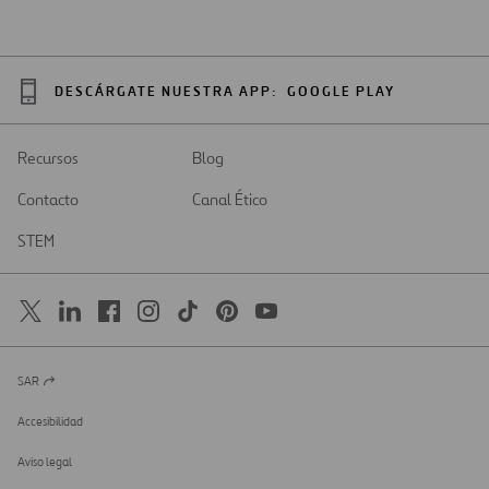
DESCÁRGATE NUESTRA APP:
GOOGLE PLAY
Recursos
Blog
Contacto
Canal Ético
STEM
SAR
Abrir
en
una
Accesibilidad
nueva
pestaña
Aviso legal