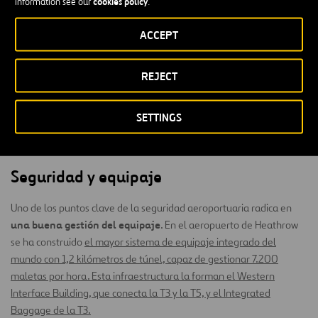
cookies policy
information see our
.
de estos puntos.
ACCEPT
Aunque la mayoría de los viajeros tenemos esto último en
mente, la seguridad aeroportuaria va mucho más allá del
REJECT
peligro del terrorismo.
Al reto de la extinción de incendios, de la
seguridad de los trenes o de la seguridad en pista se añaden
pequeñas situaciones de riesgo que hay que tener controladas
SETTINGS
para que sus efectos no afecten a servicios críticos. Y
este
engranaje es silencioso
.
Seguridad y equipaje
Uno de los puntos clave de la seguridad aeroportuaria radica en
una buena gestión del equipaje
. En el aeropuerto de Heathrow
se ha construido
el mayor sistema de equipaje integrado del
mundo con 1,2 kilómetros de túnel, capaz de gestionar 7.200
maletas por hora. Esta infraestructura la forman el Western
Interface Building, que conecta la T3 y la T5, y el Integrated
Baggage de la T3.