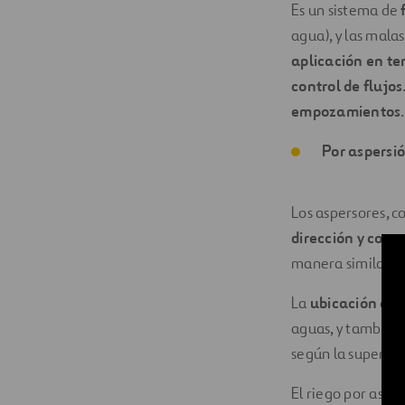
Es un sistema de
agua), y las mala
aplicación en t
control de flujos
empozamientos
.
Por aspersi
Los aspersores, c
dirección y con 
manera similar a l
La
ubicación
de 
aguas, y también 
según la superfici
El riego por aspe