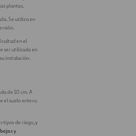
las plantas.
da. Se utiliza en
ersión.
ficultad en el
 ser utilizada en
su instalación.
da de 10 cm. A
e el suelo entero.
 tipos de riego, y
bajas y