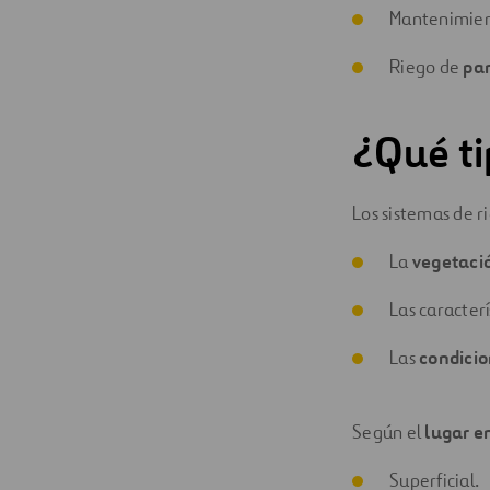
Mantenimie
Riego de
par
¿Qué ti
Los sistemas de r
La
vegetaci
Las caracterí
Las
condicio
Según el
lugar en
Superficial.