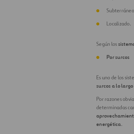
Subterráneo
Localizado.
Según los
sistema
Por surcos
Es uno de los sis
surcos a lo largo
Por razones obvi
determinadas cara
aprovechamiento
energética
.