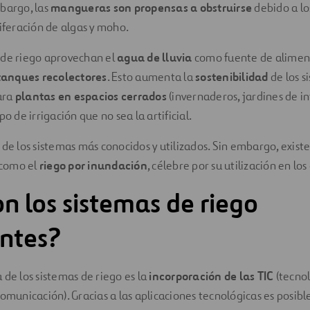
mbargo, las
mangueras son propensas a obstruirse
debido a l
liferación de algas y moho.
 de riego aprovechan el
agua de lluvia
como fuente de aliment
tanques recolectores
. Esto aumenta la
sostenibilidad
de los s
ara
plantas en espacios cerrados
(invernaderos, jardines de int
po de irrigación que no sea la artificial.
 de los sistemas más conocidos y utilizados. Sin embargo, exist
como el
riego por inundación
, célebre por su utilización en los
n los sistemas de riego
entes?
 de los sistemas de riego es la
incorporación de las TIC
(tecnol
comunicación). Gracias a las aplicaciones tecnológicas es posibl