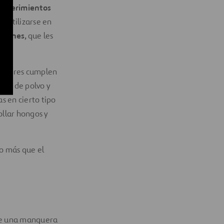
equerimientos
en utilizarse en
atrones
, que les
persores cumplen
ojas
de polvo y
s en cierto tipo
ollar hongos y
ro más que el
 de una manguera