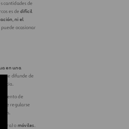
s cantidades de
urcos es de
difícil
zación
,
ni el
ue puede ocasionar
gua en una
res se difunde de
tancia.
zamiento de
debe regularse
daños.
tierra) o
móviles
.