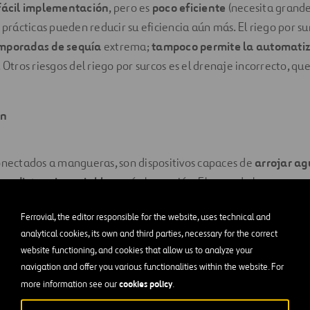
fácil implementación
, pero es
poco eficiente
(necesita grande
s prácticas pueden reducir su eficiencia aún más. El riego por s
emporadas de sequía
extrema;
tampoco permite la automati
. Otros riesgos del riego por surcos es el drenaje incorrecto, q
ón
onectados a mangueras, son dispositivos capaces de
arrojar a
una distancia variable
según la presión. El agua de los asperso
a lluvia, y su alcance oscila
entre los 10 y los 60 metros
de dis
Ferrovial, the editor responsible for the website, uses technical and
los aspersores es fundamental para evitar sobrerriego y empo
analytical cookies, its own and third parties, necessary for the correct
zonas muertas que no reciban agua. Por otro lado, la
presión
website functioning, and cookies that allow us to analyze your
navigation and offer you various functionalities within the website. For
e a regar y el tipo de plantas, para evitar que las hojas sufran 
cookies policy
more information see our
.
rsión puede hacerse utilizando
aspersores fijos
(clavados en la 