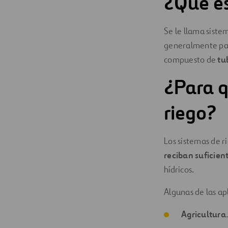
¿Qué es
Digitalización
Se le llama siste
Automatización
generalmente par
compuesto de
tu
Ingeniería
¿Para q
riego?
Los sistemas de r
reciban suficien
hídricos.
Algunas de las ap
Agricultura
.