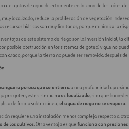
ja caer gotas de agua directamente en la zona de las raíces de 
o, muy localizado, reduce la proliferación de vegetación indesea
los recursos hídricos son muy limitados, porque minimiza la disp
sventajas de este sistema de riego son la inversión inicial, la di
r posible obstrucción en los sistemas de goteo) y que no puede
ican arado, porque la tierra no puede ser removida después de 
ón
anguera porosa que se entierra
a una profundidad aproxima
ego por goteo, este sistema
no es localizado
, sino que humedec
aplica de forma subterránea,
el agua de riego no se evapora
.
ación requiere una instalación menos compleja respecto a otros
 de los cultivos
. Otra ventaja es que
funciona con presiones 