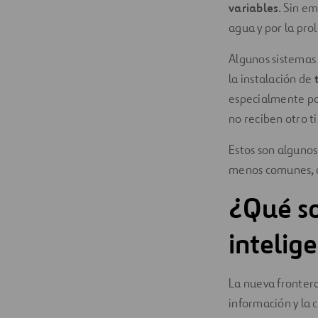
variables
. Sin e
agua y por la pro
Algunos sistemas
la instalación de
especialmente p
no reciben otro ti
Estos son algunos
menos comunes, 
¿Qué so
intelig
La nueva frontera
información y la 