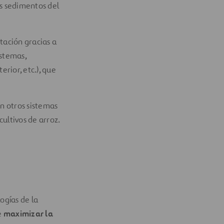
os sedimentos del
ación gracias a
istemas,
erior, etc.), que
en otros sistemas
 cultivos de arroz.
ogías de la
e
maximizar la