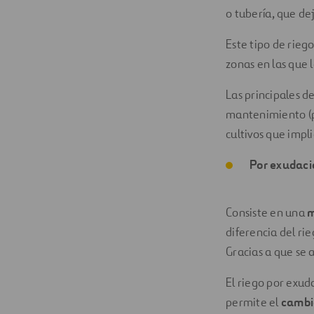
o tubería, que de
Este tipo de rieg
zonas en las que 
Las principales de
mantenimiento (po
cultivos que impl
Por exudaci
Consiste en una
m
diferencia del ri
Gracias a que se 
El riego por exud
permite el
cambio