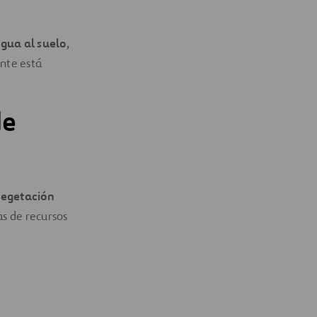
agua al suelo
,
nte está
de
vegetación
as de recursos