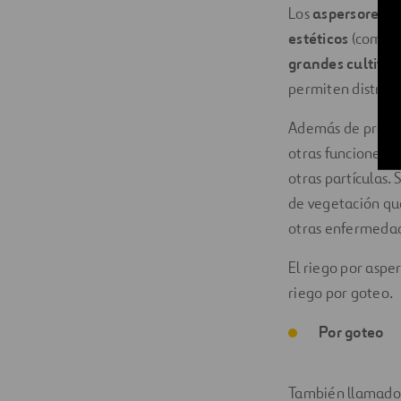
Los
aspersores fi
estéticos
(como lo
grandes cultivos
permiten distribu
Además de proporc
otras funciones qu
otras partículas.
de vegetación que
otras enfermeda
El riego por aspe
riego por goteo.
Por goteo
También llamado r