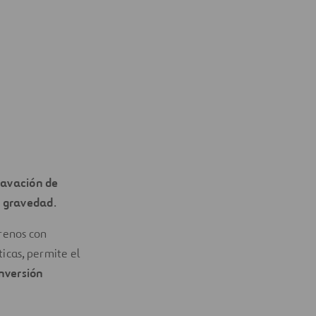
avación de
a gravedad
.
renos con
icas, permite el
inversión