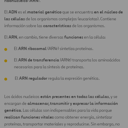
ribonucleico
ARN
(
).
ADN
material genético
en el núcleo de
El
es el
que se encuentra
las células
de los organismos complejos (eucariotas). Contiene
características
información sobre las
de los organismos.
ARN
funciones
El
, en cambio, tiene diversas
en la célula:
ARN ribosomal
El
(ARNr) sintetiza proteínas.
ARN de transferencia
El
(ARNt) transporta los aminoácidos
necesarios para la síntesis de proteínas.
ARN regulador
El
regula la expresión genética.
están presentes en todas las células
Los ácidos nucleicos
, y se
almacenar, transmitir y expresar la información
encargan de
genética
. Las células son indispensables para la vida porque
realizan funciones vitales
como obtener energía, sintetizar
proteínas, transportar materiales y reproducirse. Sin embargo, no