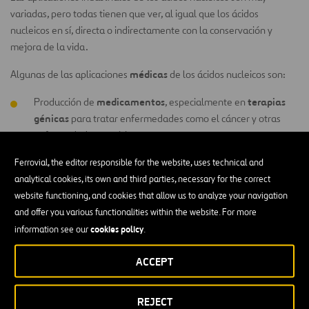
variadas, pero todas tienen que ver, al igual que los ácidos
nucleicos en sí, directa o indirectamente con la conservación y
mejora de la vida.
médicas
Algunas de las aplicaciones
de los ácidos nucleicos son:
medicamentos
terapias
Producción de
, especialmente en
génicas
para tratar enfermedades como el cáncer y otras
enfermedades genéticas.
productos biotecnológicos
Creación de
, como enzimas y
Ferrovial, the editor responsible for the website, uses technical and
proteínas recombinantes que se utilizan en la industria
analytical cookies, its own and third parties, necessary for the correct
farmacéutica y cosmética.
website functioning, and cookies that allow us to analyze your navigation
and offer you various functionalities within the website. For more
Diagnóstico de enfermedades infecciosas y genéticas
,
cookies policy
information see our
.
mediante técnicas como la secuenciación de ADN y la PCR
(por sus siglas del inglés
Polymerase Chain Reaction
, Reacción
ACCEPT
en Cadena de la Polimerasa).
Investigación
en los campos de biología molecular, genética
REJECT