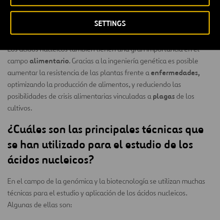
y biotecnología centrada en la estructura y función de los
genes y las proteínas.
SETTINGS
Los ácidos nucleicos también tienen una gran importancia en el
alimentario
campo
. Gracias a la ingeniería genética es posible
enfermedades,
aumentar la resistencia de las plantas frente a
optimizando la producción de alimentos, y reduciendo las
plagas
posibilidades de crisis alimentarias vinculadas a
de los
cultivos.
¿Cuáles son las principales técnicas que
se han utilizado para el estudio de los
ácidos nucleicos?
En el campo de la genómica y la biotecnología se utilizan muchas
técnicas para el estudio y aplicación de los ácidos nucleicos.
Algunas de ellas son: