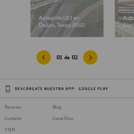
Autopista LBJ en
Auto
Dallas, Texas, EEUU
Expr
01
de
02
DESCÁRGATE NUESTRA APP:
GOOGLE PLAY
Recursos
Blog
Contacto
Canal Ético
STEM