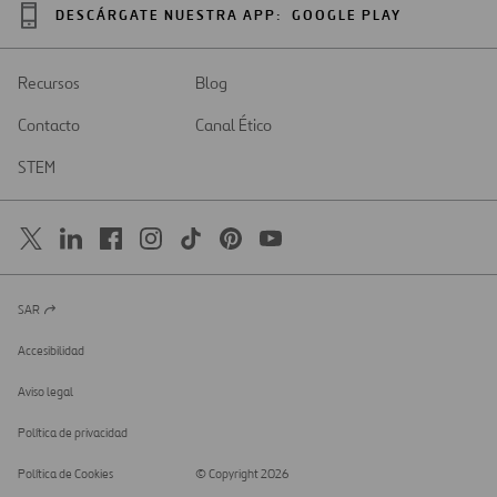
DESCÁRGATE NUESTRA APP:
GOOGLE PLAY
Recursos
Blog
Contacto
Canal Ético
STEM
SAR
Abrir
en
una
Accesibilidad
nueva
pestaña
Aviso legal
Política de privacidad
Política de Cookies
© Copyright 2026